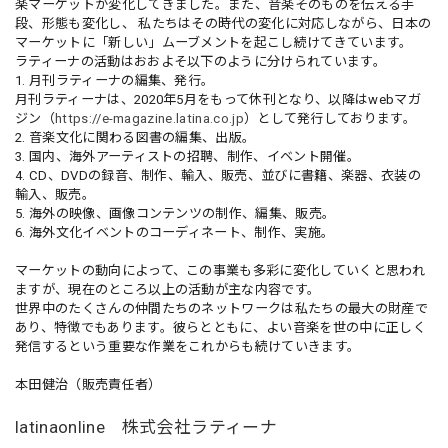
楽マーケットが変化してきました。また、音楽そのものを伝える手
段、形態も変化し、 私たちはその時代の変化に対応しながら、日本の
マーケットに「新しい」ムーブメントを起こし続けてきています。
ラティーナの活動はおおよそ以下のように分けられています。
1. 月刊ラティーナの編集、発行。
月刊ラティーナは、2020年5月をもって休刊となり、以降はwebマガ
ジン（
https://e-magazine.latina.co.jp
）として発行しております。
2. 音楽文化に関わる図書の編集、出版。
3. 国内、海外アーティストの招聘、制作、イベント開催。
4. CD、DVDの録音、制作、輸入、販売、並びに書籍、楽器、衣装の
輸入、販売。
5. 海外の映像、画像コンテンツの制作、編集、販売。
6. 海外文化イベントのコーディネート、制作、実施。
マーケットの動向によって、この事業も多彩に変化していくと思われ
ますが、現在のところ以上の活動が主な内容です。
世界中のたくさんの仲間たちのネットワークは私たちの最大の財産で
あり、特徴でもあります。彼らとともに、よい音楽を世の中に正しく
発信するという重要な作業をこれからも続けていきます。
本田健治（販売責任者）
latinaonline 株式会社ラティーナ