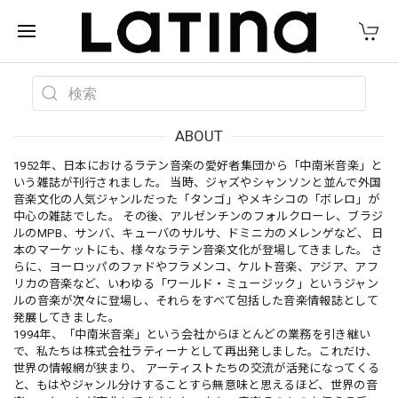
ABOUT
1952年、日本におけるラテン音楽の愛好者集団から「中南米音楽」と
いう雑誌が刊行されました。 当時、ジャズやシャンソンと並んで外国
音楽文化の人気ジャンルだった「タンゴ」やメキシコの「ボレロ」が
中心の雑誌でした。 その後、アルゼンチンのフォルクローレ、ブラジ
ルのMPB、サンバ、キューバのサルサ、ドミニカのメレンゲなど、 日
本のマーケットにも、様々なラテン音楽文化が登場してきました。 さ
らに、ヨーロッパのファドやフラメンコ、ケルト音楽、アジア、アフ
リカの音楽など、いわゆる「ワールド・ミュージック」というジャン
ルの音楽が次々に登場し、それらをすべて包括した音楽情報誌として
発展してきました。
1994年、「中南米音楽」という会社からほとんどの業務を引き継い
で、私たちは株式会社ラティーナとして再出発しました。これだけ、
世界の情報網が狭まり、 アーティストたちの交流が活発になってくる
と、もはやジャンル分けすることすら無意味と思えるほど、世界の音