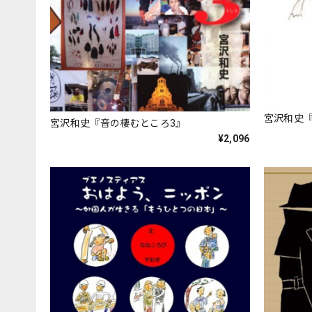
宮沢和史
宮沢和史『音の棲むところ3』
¥2,096