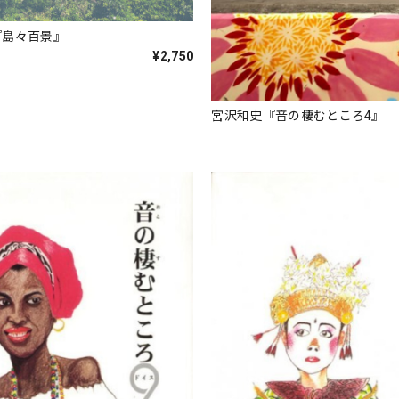
『島々百景』
¥2,750
宮沢和史『音の棲むところ4』