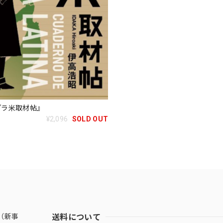
『ラ米取材帖』
¥2,096
SOLD OUT
送料について
（新事