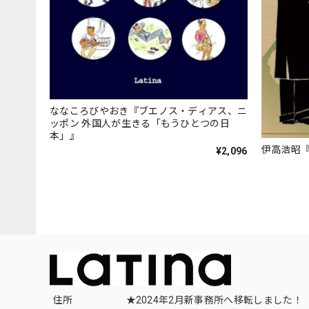
ななころびやおき『ブエノス・ディアス、ニ
ッポン 外国人が生きる「もうひとつの日
本」』
伊高浩昭
¥2,096
住所
★2024年2月新事務所へ移転しました！ 