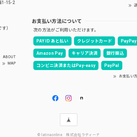
-15-2
送
お支払い方法について
です）
次の方法がご利用いただけます。
PAY ID あと払い
クレジットカード
PayPay
Amazon Pay
キャリア決済
銀行振込
ABOUT
MAP
コンビニ決済またはPay-easy
PayPal
お支払い
© latinaonline 株式会社ラティーナ