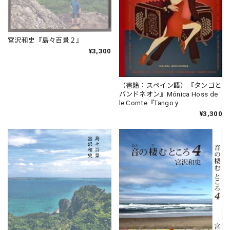
宮沢和史『島々百景２』
¥3,300
（書籍：スペイン語）『タンゴと
バンドネオン』Mónica Hoss de
le Comte『Tango y
Bandoneon』
¥3,300