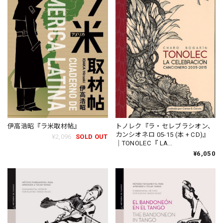
伊高浩昭『ラ米取材帖』
トノレク『ラ・セレブラシオン、
カンシオネロ 05-15 (本 + CD)』
¥2,096
SOLD OUT
｜TONOLEC『 LA
CELEBRACION,CANCIONERO
¥6,050
2005-2015 (LIBRO + CD)』（TN-
383885）_QTAR_