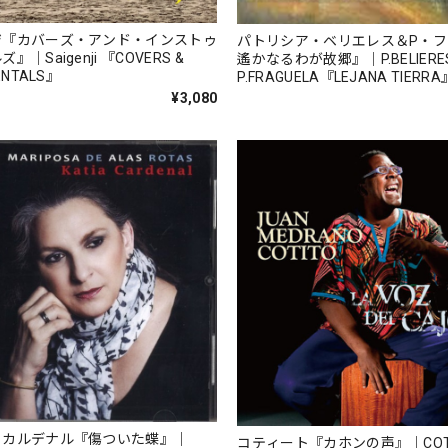
ジ『カバーズ・アンド・インストゥ
パトリシア・ベリエレス＆P・
｜Saigenji 『COVERS &
遙かなるわが故郷』｜P.BELIERE
ENTALS』
P.FRAGUELA『LEJANA TIERRA
PBPF001）_QTAR_
¥3,080
・カルデナル『傷ついた蝶』｜
コティート『カホンの声』｜COTI