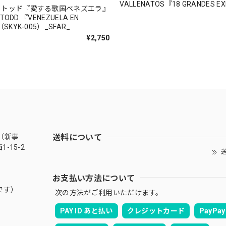
VALLENATOS『18 GRANDES EX
・トッド『愛する歌国ベネズエラ』
ORIGINALES』（CNR-27757）_
 TODD 『VENEZUELA EN
SKYK-005）_SFAR_
¥2,750
送料について
（新事
-15-2
送
お支払い方法について
です）
次の方法がご利用いただけます。
PAY ID あと払い
クレジットカード
PayPay