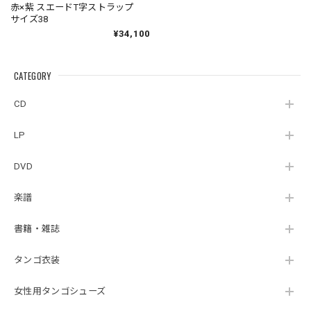
赤×紫 スエードT字ストラップ
サイズ38
¥34,100
CATEGORY
CD
LP
DVD
楽譜
書籍・雑誌
タンゴ衣装
女性用タンゴシューズ