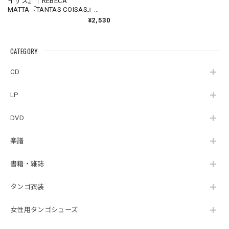
イザス』｜REBECA
MATTA『TANTAS COISAS』
（RM-000198）_TLNBR_
¥2,530
CATEGORY
CD
LP
DVD
楽譜
書籍・雑誌
タンゴ衣装
女性用タンゴシューズ