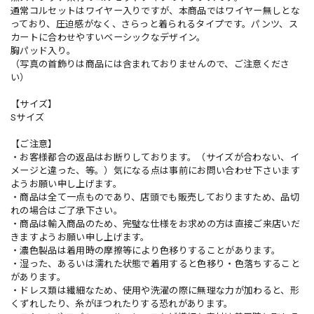
通常コルセットはワイヤー入りですが、本商品ではワイヤー無しとな
っており、圧迫感がなく、さらっと着られるタイプです。パンツ、ス
カートに合わせやすいベーシックなデザイン。
胸パッド入り。
（写真の首飾りは商品には含まれておりませんので、ご注意くださ
い）
【サイズ】
Sサイズ
【ご注意】
・お客様都合の返品はお断りしております。（サイズが合わない、イ
メージと違った、等。）気になる点は事前にお問い合わせ下さいます
ようお願い申し上げます。
・商品は全て一点ものであり、店頭でも販売しておりますため、品切
れの場合はご了承下さい。
・商品は輸入商品のため、完璧な仕様をお求めの方は直接ご来店いだ
きますようお願い申し上げます。
・濃色製品は着用時の摩擦等により色移りすることがあります。
・湿った、あるいは濡れた状態で着用すると色移り・色落ちすること
があります。
・ドレス類は繊細なため、使用や洗濯の際に無理な力が加わると、形
くずれしたり、糸がほつれたりする恐れがあります。