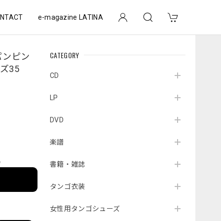
NTACT
e-magazine LATINA
CATEGORY
ンパンピン
ズ35
CD
LP
DVD
楽譜
e
書籍・雑誌
タンゴ衣装
女性用タンゴシューズ