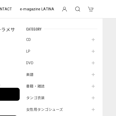
NTACT
e-magazine LATINA
CATEGORY
バーラメサ
CD
LP
DVD
楽譜
e
書籍・雑誌
タンゴ衣装
女性用タンゴシューズ