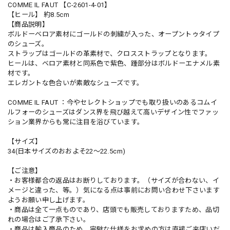
COMME IL FAUT 【C-2601-4-01】
【ヒール】 約8.5cm
【商品説明】
ボルドーベロア素材にゴールドの刺繍が入った、オープントゥタイプ
のシューズ。
ストラップはゴールドの革素材で、クロスストラップとなります。
ヒールは、ベロア素材と同系色で紫色、踵部分はボルドーエナメル素
材です。
エレガントな色合いが素敵なシューズです。
COMME IL FAUT ：今やセレクトショップでも取り扱いのあるコムイ
ルフォーのシューズはダンス界を飛び越えて高いデザイン性でファッ
ション業界からも常に注目を浴びています。
【サイズ】
34(日本サイズのおおよそ22〜22.5cm)
【ご注意】
・お客様都合の返品はお断りしております。（サイズが合わない、イ
メージと違った、等。）気になる点は事前にお問い合わせ下さいます
ようお願い申し上げます。
・商品は全て一点ものであり、店頭でも販売しておりますため、品切
れの場合はご了承下さい。
・商品は輸入商品のため、完璧な仕様をお求めの方は直接ご来店いだ