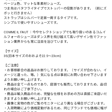
ベージュ色、マットな革素材シューズ。
つま先はバタフライタイプでストッパーの役割があります。（前にズ
ボッと行きません）
ストラップはシルバーで足首一周するタイプです。
シンプルで使いやすいシューズです。
COMME IL FAUT ：今やセレクトショップでも取り扱いのあるコムイ
ルフォーのシューズはダンス界を飛び越えて高いデザイン性でファッ
ション業界からも常に注目を浴びています。
【サイズ】
35(日本サイズのおおよそ22.5〜23cm)
【ご注意】
・お客様都合の返品はお断りしております。（サイズが合わない、イ
メージと違った、等。）気になる点は事前にお問い合わせ下さいます
ようお願い申し上げます。
・商品は全て一点ものであり、店頭でも販売しておりますため、品切
れの場合はご了承下さい。
・商品は輸入商品のため、完璧な仕様をお求めの方は直接ご来店いだ
きますようお願い申し上げます。
・画像と実物の色がご覧のモニターにより異なる場合がございます。
・入荷時期により価格変動があるため、同じブランドでも価格に幅が