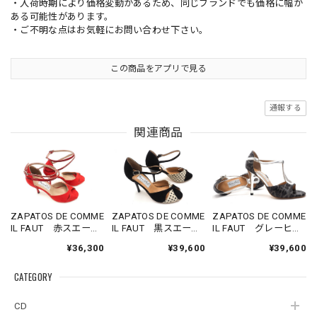
・入荷時期により価格変動があるため、同じブランドでも価格に幅が
ある可能性があります。
・ご不明な点はお気軽にお問い合わせ下さい。
この商品をアプリで見る
通報する
関連商品
ZAPATOS DE COMME
ZAPATOS DE COMME
ZAPATOS DE COMME
IL FAUT 赤スエード
IL FAUT 黒スエード
IL FAUT グレーヒョ
バタフライ サイズ
×白水玉バタフライ
ウ柄×シルバーTスト
¥36,300
¥39,600
¥39,600
37
サイズ37
ラップ サイズ37
CATEGORY
CD