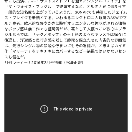
ザにも出演、ルル・サントスとドンＬを迎えたシングル「ノイチ」を
「ザ・ヴォイス・ブラジル」で披露するなど、オルタナ界に留まらず
一般的な知名度も上がっているようだ。SONARでも共演したジェイム
ス・ブレイクを筆頭とする、いわゆるエレクトロニカ以降のSSWでマ
ルチ奏者、欧米的な軽やかさに時折オリエンタルな趣味が現れる独特
なポップ感は前二作でも証明済だが、凜として人懐っこい歌心はブラ
ジルならでは。「テクノポップ」の玉手箱のようなキラメキは徐々に
後退し、浮遊感と奥行き感を残して静寂を際立たせた内省的な雰囲気
は、先行シングル③の静謐な佇まいにもその端緒が、と思えばカイミ
作「マリーナ」をチキチキにカバーするなど一筋縄ではいかないセン
スも健在だ。
月刊ラティーナ2016年2月号掲載（松澤正宏）