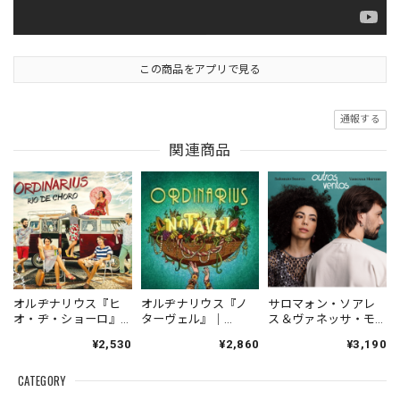
この商品をアプリで見る
通報する
関連商品
オルヂナリウス『ヒ
オルヂナリウス『ノ
サロマォン・ソアレ
オ・ヂ・ショーロ』
ターヴェル』｜
ス＆ヴァネッサ・モ
｜ORDINARIUS『RIO
ORDINARIUS『NOTA
レーノ『オウトロ
¥2,530
¥2,860
¥3,190
DE CHORO』（IND-
VEL』（RB-045）
ス・ヴェントス』|
ORDINA002）
_NLTBR_
Salomão Soares &
CATEGORY
_LNTBR_
Vanessa
Moreno『Outros