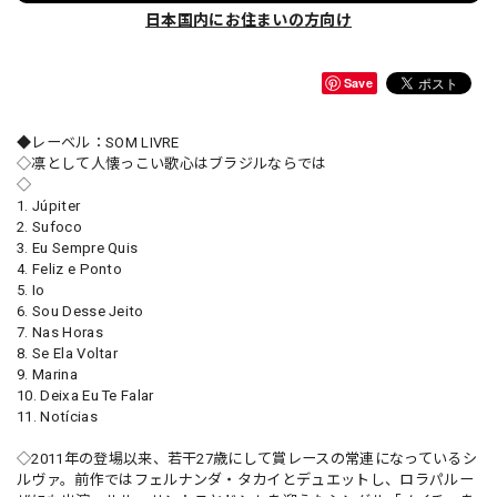
日本国内にお住まいの方向け
Save
◆レーベル：SOM LIVRE
◇凛として人懐っこい歌心はブラジルならでは
◇
1. Júpiter
2. Sufoco
3. Eu Sempre Quis
4. Feliz e Ponto
5. Io
6. Sou Desse Jeito
7. Nas Horas
8. Se Ela Voltar
9. Marina
10. Deixa Eu Te Falar
11. Notícias
◇2011年の登場以来、若干27歳にして賞レースの常連になっているシ
ルヴァ。前作ではフェルナンダ・タカイとデュエットし、ロラパルー