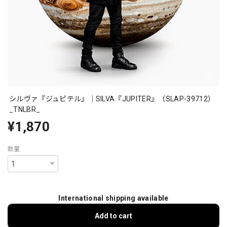
シルヴァ『ジュピテル』｜SILVA『JUPITER』（SLAP-39712）
_TNLBR_
¥1,870
数量
International shipping available
Add to cart