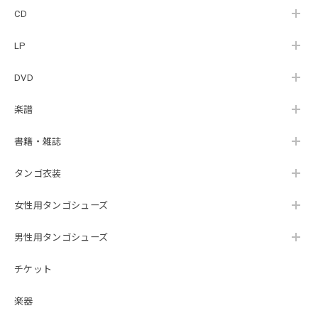
Ventos [+1]』
CD
（TAIYO-0044）
LP
DVD
楽譜
書籍・雑誌
タンゴ衣装
女性用タンゴシューズ
男性用タンゴシューズ
チケット
楽器