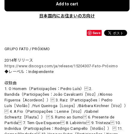
Add to cart
日本国内にお住まいの方向け
Save
GRUPO FATO / PRÓXIMO
2014年リリース
https://www.discogs.com/ja/release/15204307-Fato-Próximo
◆レーベル：Independente
収録曲
1. O Homem（Participações：Pedro Luís） 2.
Bandida（Participações：João Cavalcanti［Voz］/Alonso
Figueroa［Acordeon］） 3. Raiz（Participações：Pedro
Luís［Violão］/Yuri Queiroga［Loops］/Bárbara Kirchner［Voz］）
4. A Fio（Participações：Lenine［Voz］/Gabriel
Schwartz［Flauta］） 5. Rumo ao Sumo 6. Presente de
Partida 7. Tem Que Esquecer 8. Labirinto 9. Tristeza 10.
Indivídua（Participações：Rodrigo Campello［Violão］） 11.