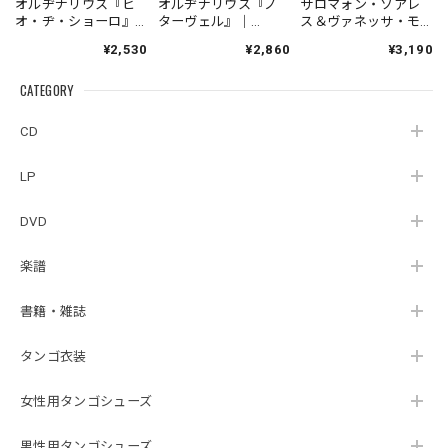
オルヂナリウス『ヒ
オルヂナリウス『ノ
サロマォン・ソアレ
オ・ヂ・ショーロ』
ターヴェル』｜
ス＆ヴァネッサ・モ
｜ORDINARIUS『RIO
ORDINARIUS『NOTA
レーノ『オウトロ
¥2,530
¥2,860
¥3,190
DE CHORO』（IND-
VEL』（RB-045）
ス・ヴェントス』|
ORDINA002）
_NLTBR_
Salomão Soares &
CATEGORY
_LNTBR_
Vanessa
Moreno『Outros
Ventos [+1]』
CD
（TAIYO-0044）
LP
DVD
楽譜
書籍・雑誌
タンゴ衣装
女性用タンゴシューズ
男性用タンゴシューズ