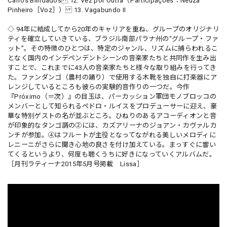
Carros Blindados 12. Vez por Outra（Participações：Neuza
Pinheiro［Voz］） 13. Vagabundo II
◇ 94年に結成してから20年のキャリアを重ね、グループのオリジナリ
ティを確立していきている、ブラジル南部パラナ州の“グループ・ファ
ット”。その特徴のひとつは、特定のジャンル、リズムに捕らわれるこ
となく国内のインデペンデントシーンの音楽家たちと共同作を生み出
すことで、これまでに43人の音楽家たちと様々な取り組みを行ってき
た。ファンダンゴ（農村の踊り）で使用する木靴を独自に打楽器にア
レンジしているところも彼らの実験的音作りの一つだ。今作
『Próximo（＝次）』の目玉は、パーカッション軍団モノブロッコの
メンバーとして知られるペドロ・ルイスをプロデューサーに迎え、豪
華な特別ゲストの名が並ぶところ。ひねりのあるアコーディオンと音
が印象的なタンゴ調の②には、カズアリーナのジョアン・カヴァルカ
ンチが参加。④はフルートが主役となってながれる美しいメロディに
レニーニがさらに聞き心地の良さを付け加えている。まっすぐに響い
てくるというより、何度も聴くうちに好きになっていくアルバムだ。
［月刊ラティーナ2015年5月号掲載 Lissa］