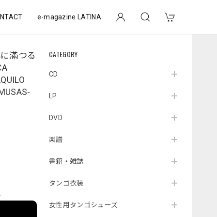
NTACT
e-magazine LATINA
CATEGORY
心に滿つる
CA
CD
AQUILO
MUSAS-
LP
DVD
楽譜
書籍・雑誌
タンゴ衣装
e
女性用タンゴシューズ