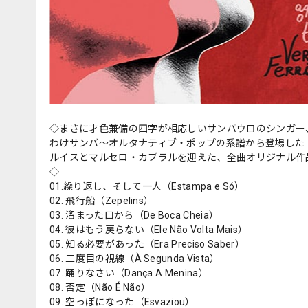
◇まさに才色兼備の四字が相応しいサンパウロのシンガー
わけサンバ〜オルタナティブ・ポップの系譜から登場した
ルイスとマルセロ・カブラルを迎えた、全曲オリジナル作
◇
01.繰り返し、そして一人（Estampa e Só）
02. 飛行船（Zepelins）
03. 溜まった口から（De Boca Cheia）
04. 彼はもう戻らない（Ele Não Volta Mais）
05. 知る必要があった（Era Preciso Saber）
06. 二度目の視線（À Segunda Vista）
07. 踊りなさい（Dança A Menina）
08. 否定（Não É Não）
09. 空っぽになった（Esvaziou）