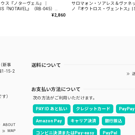
リウス『ノターヴェル』｜
サロマォン・ソアレス＆ヴァネ
IUS『NOTAVEL』（RB-045）
ノ『オウトロス・ヴェントス』| Sa
Soares & Vanessa Moreno『Out
¥2,860
[+1]』 （TAIYO-0044）
送料について
（新事
-15-2
送
お支払い方法について
です）
次の方法がご利用いただけます。
PAY ID あと払い
クレジットカード
PayPay
Amazon Pay
キャリア決済
銀行振込
ABOUT
MAP
コンビニ決済またはPay-easy
PayPal