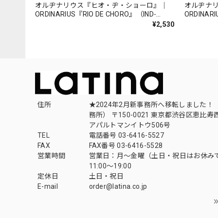
オルヂナリウス『ヒオ・ヂ・ショーロ』｜
オルヂナ
ORDINARIUS『RIO DE CHORO』（IND-
ORDINAR
ORDINA002）_LNTBR_
_NLTBR_
¥2,530
住所
★2024年2月新事務所へ移転しました！ 
務所） 〒150-0021 東京都渋谷区恵比寿西1
アパルトマンイトウ506号
TEL
電話番号 03-6416-5527
FAX
FAX番号 03-6416-5528
営業時間
営業日：月〜金曜（土日・祝日はお休み
11:00〜19:00
定休日
土日・祝日
E-mail
order@latina.co.jp