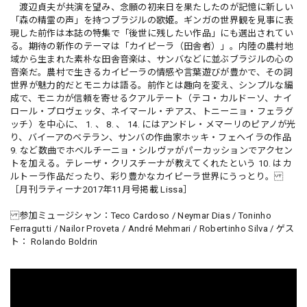
渡辺貞夫が共演を望み、念願の初来日を果たしたのが記憶に新しい
「森の精霊の声」を持つブラジルの歌姫。ギンガの世界観を見事に表
現した前作は本誌の特集で「後世に残したい作品」にも選出されてい
る。期待の新作のテーマは「カイピーラ（田舎者）」。内陸の農村地
域から生まれた素朴な田舎音楽は、サンバなどに並ぶブラジルの心の
音楽だ。農村で生きるカイピーラの情感や言葉遊びが豊かで、その詞
世界が魅力的だとモニカは語る。前作とは趣向を変え、シンプルな編
成で、モニカが信頼を寄せるクアルテート（テコ・カルドーソ、ナイ
ロール・プロヴェッタ、ネイマール・ヂアス、トニーニョ・フェラグ
ッチ）を中心に、 1. 、 8. 、 14. にはアンドレ・メマーリのピアノが光
り、バイーアのベテラン、サンバの作曲家ホッキ・フェヘイラの作品
9. など数曲でホベルチーニョ・シルヴァがパーカッションでアクセン
トを加える。テレーザ・クリスチーナが教えてくれたという 10. はカ
ルトーラ作品だったり、彩り豊かなカイピーラ世界にうっとり。
［月刊ラティーナ2017年11月号掲載 Lissa］
参加ミュージシャン：Teco Cardoso / Neymar Dias / Toninho
Ferragutti / Nailor Proveta / André Mehmari / Robertinho Silva / ゲス
ト： Rolando Boldrin