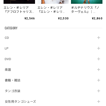
エレン・オレリア
エレン・オレリア
オルヂナリウス『ノ
『アフロフトゥリス
『エレン・オレリ
ターヴェル』｜
タ』｜ELLEN
ア』｜ELLEN
ORDINARIUS『NOTA
¥2,546
¥2,530
¥2,860
OLERIA『AFROFUTU
OLERIA『ELLEN
VEL』（RB-045）
RISTA』（MUSAS-
OLERIA』（PG-
_NLTBR_
CATEGORY
7002）_TLNBR_
3734782）_TLNBR_
CD
LP
DVD
楽譜
書籍・雑誌
タンゴ衣装
女性用タンゴシューズ