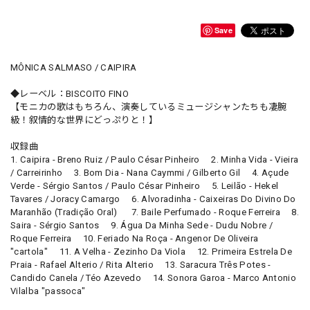
Save
MÔNICA SALMASO / CAIPIRA
◆レーベル：BISCOITO FINO
【モニカの歌はもちろん、演奏しているミュージシャンたちも凄腕
級！叙情的な世界にどっぷりと！】
収録曲
1. Caipira - Breno Ruiz / Paulo César Pinheiro 2. Minha Vida - Vieira
/ Carreirinho 3. Bom Dia - Nana Caymmi / Gilberto Gil 4. Açude
Verde - Sérgio Santos / Paulo César Pinheiro 5. Leilão - Hekel
Tavares / Joracy Camargo 6. Alvoradinha - Caixeiras Do Divino Do
Maranhão (Tradição Oral) 7. Baile Perfumado - Roque Ferreira 8.
Saira - Sérgio Santos 9. Água Da Minha Sede - Dudu Nobre /
Roque Ferreira 10. Feriado Na Roça - Angenor De Oliveira
"cartola" 11. A Velha - Zezinho Da Viola 12. Primeira Estrela De
Praia - Rafael Alterio / Rita Alterio 13. Saracura Três Potes -
Candido Canela / Téo Azevedo 14. Sonora Garoa - Marco Antonio
Vilalba "passoca"