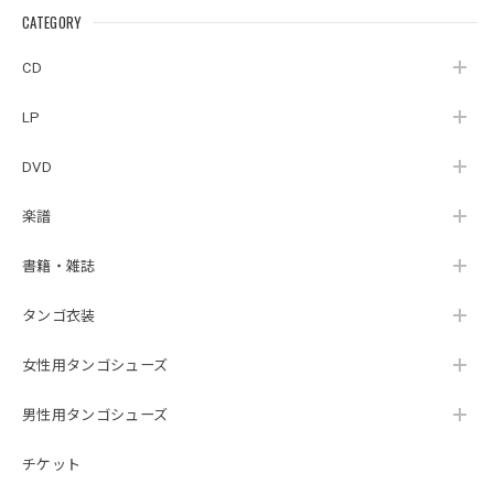
artoelemento』
（MUSAS-7022）
la Ribera』
CATEGORY
（007RECORDS-27）
_LLTAR_
CD
LP
DVD
楽譜
書籍・雑誌
タンゴ衣装
女性用タンゴシューズ
男性用タンゴシューズ
チケット