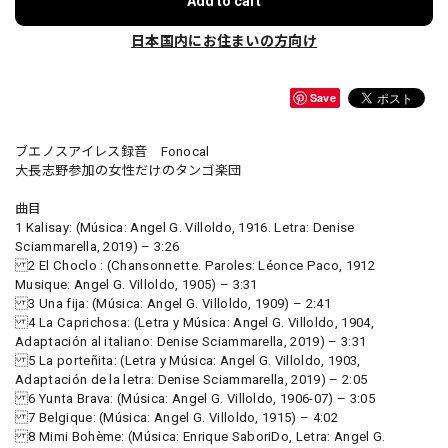
Add to cart
日本国内にお住まいの方向け
Save
ブエノスアイレス録音 Fonocal
大長志野参加の女性だけのタンゴ楽団
曲目
1 Kalisay: (Música: Angel G. Villoldo, 1916. Letra: Denise
Sciammarella, 2019) – 3:26
2 El Choclo : (Chansonnette. Paroles: Léonce Paco, 1912
Musique: Angel G. Villoldo, 1905) – 3:31
3 Una fija: (Música: Angel G. Villoldo, 1909) – 2:41
4 La Caprichosa: (Letra y Música: Angel G. Villoldo, 1904,
Adaptación al italiano: Denise Sciammarella, 2019) – 3:31
5 La porteñita: (Letra y Música: Angel G. Villoldo, 1903,
Adaptación de la letra: Denise Sciammarella, 2019) – 2:05
6 Yunta Brava: (Música: Angel G. Villoldo, 1906-07) – 3:05
7 Belgique: (Música: Angel G. Villoldo, 1915) – 4:02
8 Mimi Bohème: (Música: Enrique SaboriDo, Letra: Angel G.