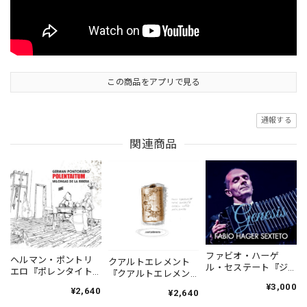
この商品をアプリで見る
通報する
関連商品
ファビオ・ハーゲ
ヘルマン・ポントリ
クアルトエレメント
ル・セステート『ジ
エロ『ポレンタイト
『クアルトエレメン
ェネシス』| Fabio
ゥン』｜German
ト』｜
¥3,000
¥2,640
Hager
¥2,640
Pontoriero『POLENT
Cuartoelemento『Cu
Sexteto『Genesis』
AITUM Milongas de