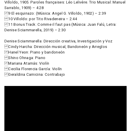
Villoldo, 1905. Paroles françaises: Léo Lelivère. Trio Musical: Manuel
Sarrablo, 1909) – 4:28
9 El esquinazo: (Música: Angel G. Villoldo, 1902) – 2:39
10 Villoldo: por Tito Rivadeneira – 2:44
11 Bonus Track: Comme il faut pas (Música: Juan Falú, Letra:
Denise Sciammarella, 2019) – 2:30
Denise Sciammarella: Dirección creativa, Investigación y Voz
Cindy Harcha: Dirección musical, Bandoneón y Arreglos
Hanel Yeon: Piano y bandoneón
Shino Ohnaga: Piano
Mariana Atamás: Violín
Cecilia Florencia García: Violín
Geraldina Carnicina: Contrabajo