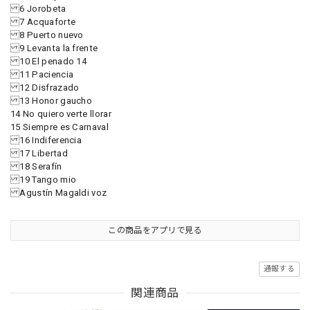
6 Jorobeta
7 Acquaforte
8 Puerto nuevo
9 Levanta la frente
10 El penado 14
11 Paciencia
12 Disfrazado
13 Honor gaucho
14 No quiero verte llorar
15 Siempre es Carnaval
16 Indiferencia
17 Libertad
18 Serafín
19 Tango mio
Agustín Magaldi voz
この商品をアプリで見る
通報する
関連商品