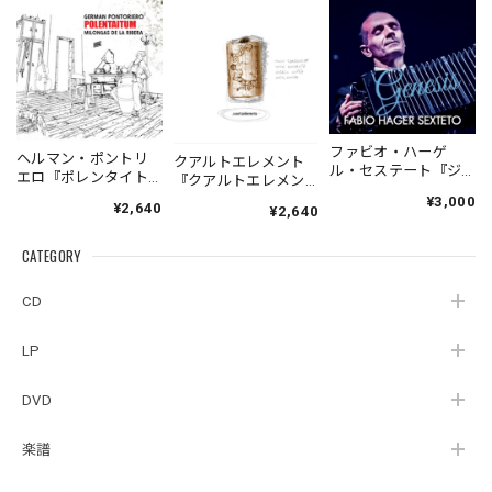
ファビオ・ハーゲ
ヘルマン・ポントリ
クアルトエレメント
ル・セステート『ジ
エロ『ポレンタイト
『クアルトエレメン
ェネシス』| Fabio
ゥン』｜German
ト』｜
¥3,000
¥2,640
Hager
¥2,640
Pontoriero『POLENT
Cuartoelemento『Cu
Sexteto『Genesis』
AITUM Milongas de
artoelemento』
（MUSAS-7022）
la Ribera』
CATEGORY
（007RECORDS-27）
_LLTAR_
CD
LP
DVD
楽譜