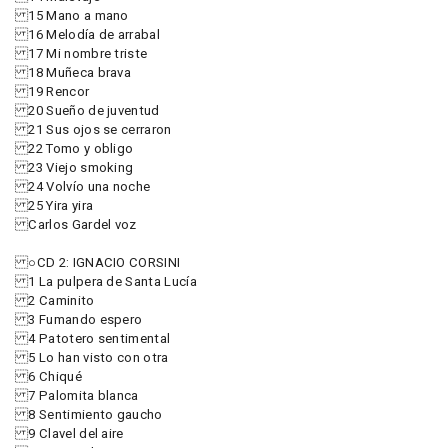
15 Mano a mano
16 Melodía de arrabal
17 Mi nombre triste
18 Muñeca brava
19 Rencor
20 Sueño de juventud
21 Sus ojos se cerraron
22 Tomo y obligo
23 Viejo smoking
24 Volvío una noche
25 Yira yira
Carlos Gardel voz
○CD 2: IGNACIO CORSINI
1 La pulpera de Santa Lucía
2 Caminito
3 Fumando espero
4 Patotero sentimental
5 Lo han visto con otra
6 Chiqué
7 Palomita blanca
8 Sentimiento gaucho
9 Clavel del aire