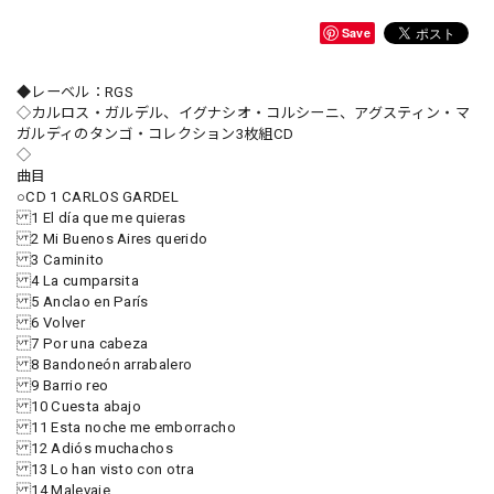
Save
◆レーベル：RGS
◇カルロス・ガルデル、イグナシオ・コルシーニ、アグスティン・マ
ガルディのタンゴ・コレクション3枚組CD
◇
曲目
○CD 1 CARLOS GARDEL
1 El día que me quieras
2 Mi Buenos Aires querido
3 Caminito
4 La cumparsita
5 Anclao en París
6 Volver
7 Por una cabeza
8 Bandoneón arrabalero
9 Barrio reo
10 Cuesta abajo
11 Esta noche me emborracho
12 Adiós muchachos
13 Lo han visto con otra
14 Malevaje