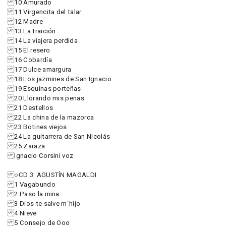
10 Amurado
11 Virgencita del talar
12 Madre
13 La traición
14 La viajera perdida
15 El resero
16 Cobardía
17 Dulce amargura
18 Los jazmines de San Ignacio
19 Esquinas porteñas
20 Llorando mis penas
21 Destellos
22 La china de la mazorca
23 Botines viejos
24 La guitarrera de San Nicolás
25 Zaraza
Ignacio Corsini voz
○CD 3: AGUSTÍN MAGALDI
1 Vagabundo
2 Paso la mina
3 Dios te salve m´hijo
4 Nieve
5 Consejo de Ooo