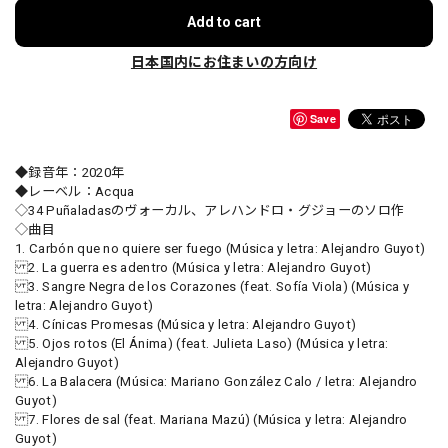
Add to cart
日本国内にお住まいの方向け
Save
◆録音年：2020年
◆レーベル：Acqua
◇34 Puñaladasのヴォーカル、アレハンドロ・グジョーのソロ作
◇曲目
1. Carbón que no quiere ser fuego (Música y letra: Alejandro Guyot)
2. La guerra es adentro (Música y letra: Alejandro Guyot)
3. Sangre Negra de los Corazones (feat. Sofía Viola) (Música y
letra: Alejandro Guyot)
4. Cínicas Promesas (Música y letra: Alejandro Guyot)
5. Ojos rotos (El Ánima) (feat. Julieta Laso) (Música y letra:
Alejandro Guyot)
6. La Balacera (Música: Mariano González Calo / letra: Alejandro
Guyot)
7. Flores de sal (feat. Mariana Mazú) (Música y letra: Alejandro
Guyot)