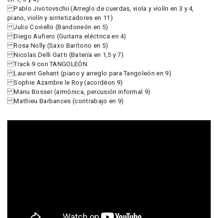
Pablo Jivotovschii (Arreglo de cuerdas, viola y violín en 3 y 4,
piano, violín y sintetizadores en 11)
Julio Coviello (Bandoneón en 5)
Diego Aufiero (Guitarra eléctrica en 4)
Rosa Nolly (Saxo Barítono en 5)
Nicolas Delli Gatti (Batería en 1,5 y 7)
Track 9 con TANGOLEÓN:
Laurent Gehant (piano y arreglo para Tangoleón en 9)
Sophie Azambre le Roy (acordéon 9)
Manu Bosser (armónica, percusión informal 9)
Mathieu Barbances (contrabajo en 9)