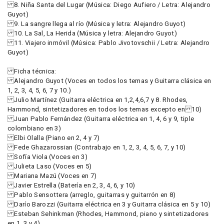
8. Niña Santa del Lugar (Música: Diego Aufiero / Letra: Alejandro
Guyot)
9. La sangre llega al río (Música y letra: Alejandro Guyot)
10. La Sal, La Herida (Música y letra: Alejandro Guyot)
11. Viajero inmóvil (Música: Pablo Jivotovschii / Letra: Alejandro
Guyot)
Ficha técnica:
Alejandro Guyot (Voces en todos los temas y Guitarra clásica en
1, 2, 3, 4, 5, 6, 7 y 10.)
Julio Martínez (Guitarra eléctrica en 1,2,4,6,7 y 8. Rhodes,
Hammond, sintetizadores en todos los temas excepto en 10)
Juan Pablo Fernández (Guitarra eléctrica en 1, 4, 6 y 9, tiple
colombiano en 3)
Elbi Olalla (Piano en 2, 4 y 7)
Fede Ghazarossian (Contrabajo en 1, 2, 3, 4, 5, 6, 7, y 10)
Sofía Viola (Voces en 3)
Julieta Laso (Voces en 5)
Mariana Mazú (Voces en 7)
Javier Estrella (Batería en 2, 3, 4, 6, y 10)
Pablo Sensottera (arreglo, guitarras y guitarrón en 8)
Darío Barozzi (Guitarra eléctrica en 3 y Guitarra clásica en 5 y 10)
Esteban Sehinkman (Rhodes, Hammond, piano y sintetizadores
en 1, 3 y 4)