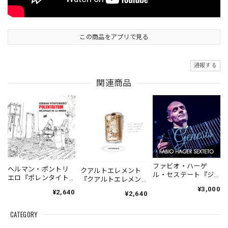
この商品をアプリで見る
通報する
関連商品
ファビオ・ハーゲ
ヘルマン・ポントリ
クアルトエレメント
ル・セステート『ジ
エロ『ポレンタイト
『クアルトエレメン
ェネシス』| Fabio
ゥン』｜German
ト』｜
¥3,000
¥2,640
Hager
¥2,640
Pontoriero『POLENT
Cuartoelemento『Cu
Sexteto『Genesis』
AITUM Milongas de
artoelemento』
（MUSAS-7022）
la Ribera』
CATEGORY
（007RECORDS-27）
_LLTAR_