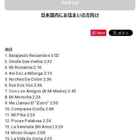
Sold out
日本国内にお住まいの方向け
Save
曲目
1. Barajando Recuerdos 3:02
2. Decile Que Vuelva 2:32
3. Mi Romance 2:16
4. Asi Es La Milonga 2:10
5. Noches De Colon 2:36
6. Ese Sos Vos 2:46
7. Con Los Amigos (A Mi Madre) 2:45
8. Mi Morocha 2:24
9. Me Llaman El "Zorro" 2:30
10. Comparsa Criolla 2:48
11. Mi Piba 2:20
12. Pocas Palabras 2:24
13. La Serenata (Mi Amor) 3:29
14. Mozo Guapo 2:09
15. La Vida Es Corta 2:23