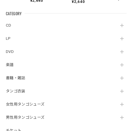
¥2,640
Hager
¥2,640
Pontoriero『POLENT
Cuartoelemento『Cu
Sexteto『Genesis』
AITUM Milongas de
artoelemento』
（MUSAS-7022）
la Ribera』
CATEGORY
（007RECORDS-27）
_LLTAR_
CD
LP
DVD
楽譜
書籍・雑誌
タンゴ衣装
女性用タンゴシューズ
男性用タンゴシューズ
チケット