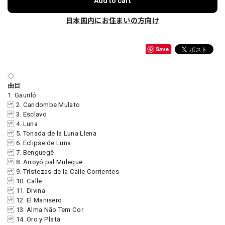
Add to cart
日本国内にお住まいの方向け
Save
◇
曲目
1. Gauriló
2. Candombe Mulato
3. Esclavo
4. Luna
5. Tonada de la Luna Llena
6. Eclipse de Luna
7. Benguegê
8. Arroyó pal Muleque
9. Tristezas de la Calle Corrientes
10. Calle
11. Divina
12. El Manisero
13. Alma Não Tem Cor
14. Oro y Plata