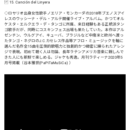
15. Canción del Linyera
◇ロサリオ出身女性歌手ノエリア・モンカーダの2018年ブエノスアイ
レスのウッシーナ・デル・アルテ開催ライブ・アルバム。かつてオル
ケスタ・エルクエラ・デ・タンゴに所属、来日経験もある正統派タン
ゴ歌手だが、同時にコスキンフェス出場も果たしていた。本作はアル
ゼンチン、ウルグアイ、キューバ、ブラジルなど中南米と欧州へ渡っ
たタンゴ・ネグロのJ.C.カセレス作品等アフロ・ミュージックを軸に
選んだ名作全15曲を圧倒的歌唱力と独創的かつ緻密に練られたアレン
ジで表現。初めて聴く人は勿論、長年ラテンアメリカ音楽に親しんで
きた人にも新鮮で楽しめる。ジャケも秀逸。月刊ラティーナ2020年5
月号掲載（谷本雅世(PaPiTaMuSiCa) ）