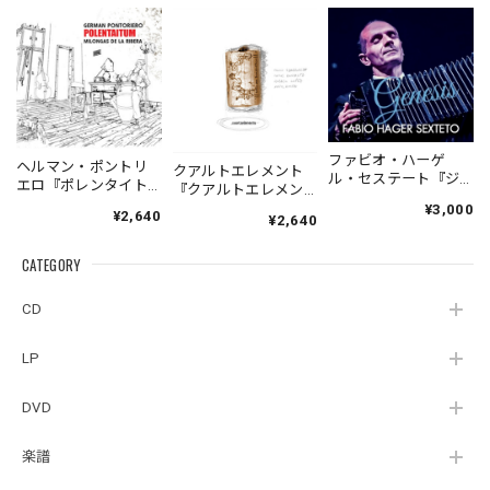
ファビオ・ハーゲ
ヘルマン・ポントリ
クアルトエレメント
ル・セステート『ジ
エロ『ポレンタイト
『クアルトエレメン
ェネシス』| Fabio
ゥン』｜German
ト』｜
¥3,000
¥2,640
Hager
¥2,640
Pontoriero『POLENT
Cuartoelemento『Cu
Sexteto『Genesis』
AITUM Milongas de
artoelemento』
（MUSAS-7022）
la Ribera』
CATEGORY
（007RECORDS-27）
_LLTAR_
CD
LP
DVD
楽譜