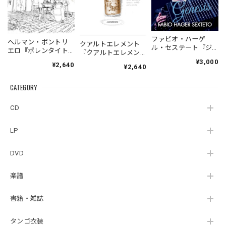
ファビオ・ハーゲ
ヘルマン・ポントリ
クアルトエレメント
ル・セステート『ジ
エロ『ポレンタイト
『クアルトエレメン
ェネシス』| Fabio
ゥン』｜German
ト』｜
¥3,000
¥2,640
Hager
¥2,640
Pontoriero『POLENT
Cuartoelemento『Cu
Sexteto『Genesis』
AITUM Milongas de
artoelemento』
（MUSAS-7022）
la Ribera』
CATEGORY
（007RECORDS-27）
_LLTAR_
CD
LP
DVD
楽譜
書籍・雑誌
タンゴ衣装