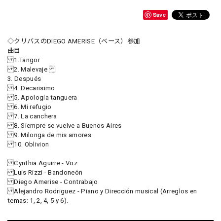
Save
◇クリバスのDIEGO AMERISE（ベース）参加
曲目
1.Tangor
2. Malevaje
3. Después
4. Decarisimo
5. Apología tanguera
6. Mi refugio
7. La canchera
8. Siempre se vuelve a Buenos Aires
9. Milonga de mis amores
10. Oblivion
Cynthia Aguirre - Voz
Luis Rizzi - Bandoneón
Diego Amerise - Contrabajo
Alejandro Rodriguez - Piano y Dirección musical (Arreglos en
temas: 1, 2, 4, 5 y 6).