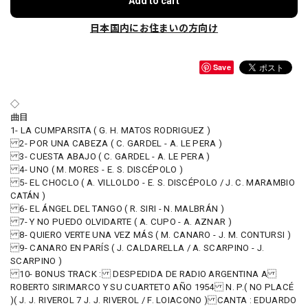
Add to cart
日本国内にお住まいの方向け
Save
◇
曲目
1- LA CUMPARSITA ( G. H. MATOS RODRIGUEZ )
2- POR UNA CABEZA ( C. GARDEL - A. LE PERA )
3- CUESTA ABAJO ( C. GARDEL - A. LE PERA )
4- UNO ( M. MORES - E. S. DISCÉPOLO )
5- EL CHOCLO ( A. VILLOLDO - E. S. DISCÉPOLO / J. C. MARAMBIO
CATÁN )
6- EL ÁNGEL DEL TANGO ( R. SIRI - N. MALBRÁN )
7- Y NO PUEDO OLVIDARTE ( A. CUPO - A. AZNAR )
8- QUIERO VERTE UNA VEZ MÁS ( M. CANARO - J. M. CONTURSI )
9- CANARO EN PARÍS ( J. CALDARELLA / A. SCARPINO - J.
SCARPINO )
10- BONUS TRACK : DESPEDIDA DE RADIO ARGENTINA A
ROBERTO SIRIMARCO Y SU CUARTETO AÑO 1954 N. P.( NO PLACÉ
)( J. J. RIVEROL 7 J. J. RIVEROL / F. LOIACONO ) CANTA : EDUARDO