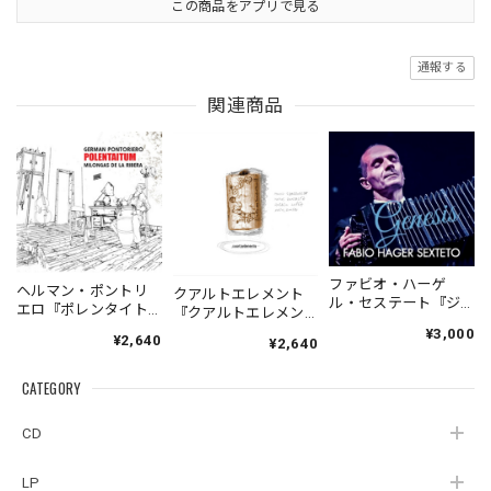
この商品をアプリで見る
通報する
関連商品
ファビオ・ハーゲ
ヘルマン・ポントリ
クアルトエレメント
ル・セステート『ジ
エロ『ポレンタイト
『クアルトエレメン
ェネシス』| Fabio
ゥン』｜German
ト』｜
¥3,000
¥2,640
Hager
¥2,640
Pontoriero『POLENT
Cuartoelemento『Cu
Sexteto『Genesis』
AITUM Milongas de
artoelemento』
（MUSAS-7022）
la Ribera』
CATEGORY
（007RECORDS-27）
_LLTAR_
CD
LP