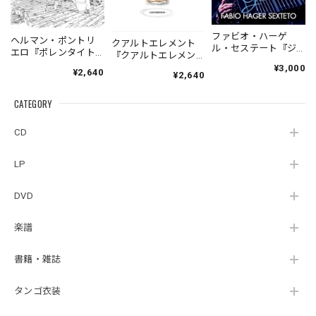
ファビオ・ハーゲ
ヘルマン・ポントリ
クアルトエレメント
ル・セステート『ジ
エロ『ポレンタイト
『クアルトエレメン
ェネシス』| Fabio
ゥン』｜German
ト』｜
¥3,000
¥2,640
Hager
¥2,640
Pontoriero『POLENT
Cuartoelemento『Cu
Sexteto『Genesis』
AITUM Milongas de
artoelemento』
（MUSAS-7022）
la Ribera』
CATEGORY
（007RECORDS-27）
_LLTAR_
CD
LP
DVD
楽譜
書籍・雑誌
タンゴ衣装