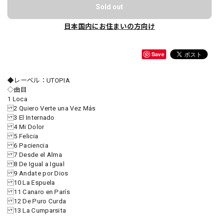
Sold out
日本国内にお住まいの方向け
Save
◆レーベル：UTOPIA
◇曲目
1 Loca
2 Quiero Verte una Vez Más
3 El Internado
4 Mi Dolor
5 Felicia
6 Paciencia
7 Desde el Alma
8 De Igual a Igual
9 Andate por Dios
10 La Espuela
11 Canaro en París
12 De Puro Curda
13 La Cumparsita