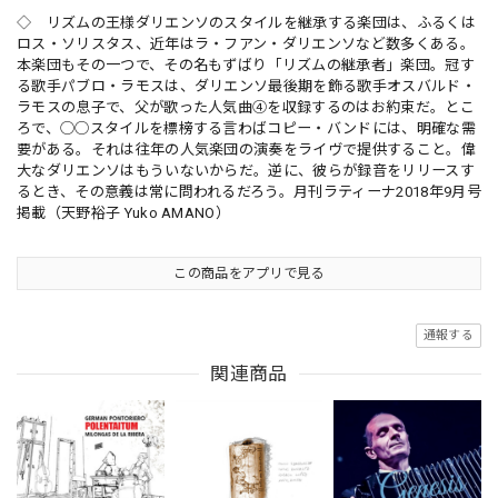
◇ リズムの王様ダリエンソのスタイルを継承する楽団は、ふるくは
ロス・ソリスタス、近年はラ・フアン・ダリエンソなど数多くある。
本楽団もその一つで、その名もずばり「リズムの継承者」楽団。冠す
る歌手パブロ・ラモスは、ダリエンソ最後期を飾る歌手オスバルド・
ラモスの息子で、父が歌った人気曲④を収録するのはお約束だ。とこ
ろで、◯◯スタイルを標榜する言わばコピー・バンドには、明確な需
要がある。それは往年の人気楽団の演奏をライヴで提供すること。偉
大なダリエンソはもういないからだ。逆に、彼らが録音をリリースす
るとき、その意義は常に問われるだろう。月刊ラティーナ2018年9月号
掲載（天野裕子 Yuko AMANO）
この商品をアプリで見る
通報する
関連商品