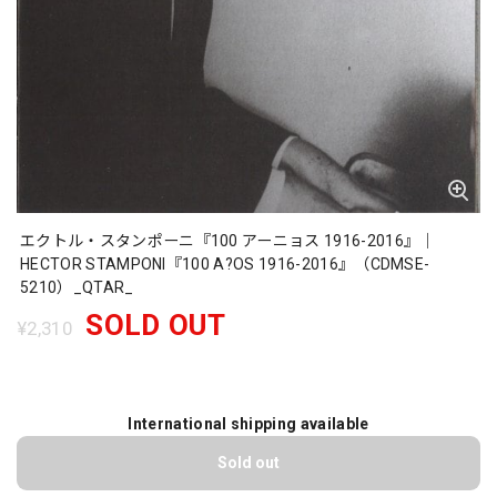
エクトル・スタンポーニ『100 アーニョス 1916-2016』｜
HECTOR STAMPONI『100 A?OS 1916-2016』（CDMSE-
5210）_QTAR_
SOLD OUT
¥2,310
International shipping available
Sold out