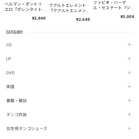
ファビオ・ハーゲ
ヘルマン・ポントリ
クアルトエレメント
ル・セステート『ジ
エロ『ポレンタイト
『クアルトエレメン
ェネシス』| Fabio
ゥン』｜German
ト』｜
¥3,000
¥2,640
Hager
¥2,640
Pontoriero『POLENT
Cuartoelemento『Cu
Sexteto『Genesis』
AITUM Milongas de
artoelemento』
（MUSAS-7022）
la Ribera』
CATEGORY
（007RECORDS-27）
_LLTAR_
CD
LP
DVD
楽譜
書籍・雑誌
タンゴ衣装
女性用タンゴシューズ