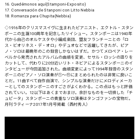
16. Quedémonos aquí(Stamponi-Exposito)
17. Conversación de Stanponi con Litto Nebbia
18. Romanza para Chupita(Nebbia)
◇1916年のクリスマスイヴに生まれたピアニスト、エクトル・スタン
ポーニの生誕100周年を記念したリイシュー。スタンポーニは1940年
代から自己のオルケスタや小編成楽団、盟友フランチーニとの「ロ
ス・ビオリネス・デ・オロ」やデュオなどで活躍してきたが、ピア
ノ・ソロは最晩年のこの録音しかないはずだ。かつてメロペア・レー
ベルから発売されたアルバムの曲順を変更、セサル・ロッシの語りを
カットして、代わりに20分近いリト・ネビアによるスタンポーニのイ
ンタビューが今回追加された。曲順変更によって1994年録音のスタン
ポーニのピアノ・ソロ演奏が①〜⑪にまとめられたのは非常に良いこ
とだ。11曲すべて自作自演で、シンプルな演奏だけにメロディメーカ
ーとしてのスタンポーニのすごさがよくわかる。この点はもっと評価
されていい。12以下はあくまでおまけ。余計なものを一切排した「チ
ュピータ」スタンポーニの貴重なソロ演奏はタンゴファンの宝物だ。
月刊ラティーナ2017年1月号掲載（西村秀人）