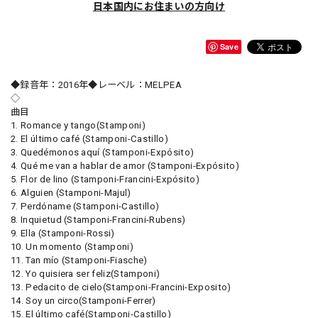
日本国内にお住まいの方向け
Save
◆録音年：2016年◆レーベル：MELPEA
◇
曲目
1. Romance y tango(Stamponi)
2. El último café (Stamponi-Castillo)
3. Quedémonos aquí (Stamponi-Expósito)
4. Qué me van a hablar de amor (Stamponi-Expósito)
5. Flor de lino (Stamponi-Francini-Expósito)
6. Alguien (Stamponi-Majul)
7. Perdóname (Stamponi-Castillo)
8. Inquietud (Stamponi-Francini-Rubens)
9. Ella (Stamponi-Rossi)
10. Un momento (Stamponi)
11. Tan mío (Stamponi-Fiasche)
12. Yo quisiera ser feliz(Stamponi)
13. Pedacito de cielo(Stamponi-Francini-Exposito)
14. Soy un circo(Stamponi-Ferrer)
15. El último café(Stamponi-Castillo)