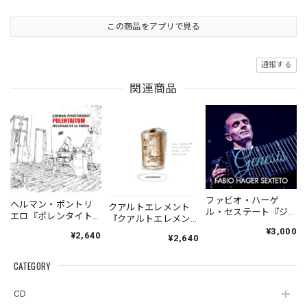
この商品をアプリで見る
通報する
関連商品
ファビオ・ハーゲ
ヘルマン・ポントリ
クアルトエレメント
ル・セステート『ジ
エロ『ポレンタイト
『クアルトエレメン
ェネシス』| Fabio
ゥン』｜German
ト』｜
¥3,000
¥2,640
Hager
¥2,640
Pontoriero『POLENT
Cuartoelemento『Cu
Sexteto『Genesis』
AITUM Milongas de
artoelemento』
（MUSAS-7022）
la Ribera』
CATEGORY
（007RECORDS-27）
_LLTAR_
CD