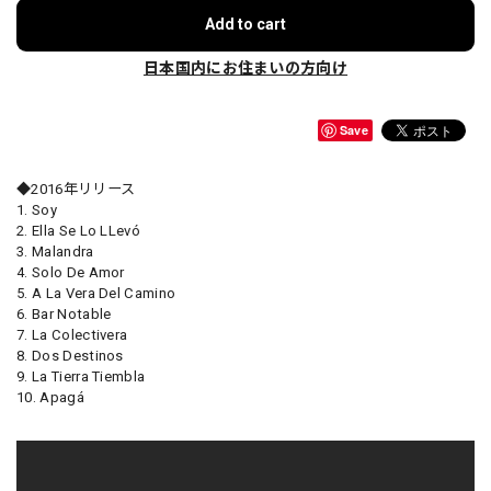
Add to cart
日本国内にお住まいの方向け
Save
◆2016年リリース
1. Soy
2. Ella Se Lo LLevó
3. Malandra
4. Solo De Amor
5. A La Vera Del Camino
6. Bar Notable
7. La Colectivera
8. Dos Destinos
9. La Tierra Tiembla
10. Apagá