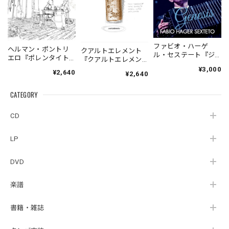
ファビオ・ハーゲ
ヘルマン・ポントリ
クアルトエレメント
ル・セステート『ジ
エロ『ポレンタイト
『クアルトエレメン
ェネシス』| Fabio
ゥン』｜German
ト』｜
¥3,000
¥2,640
Hager
¥2,640
Pontoriero『POLENT
Cuartoelemento『Cu
Sexteto『Genesis』
AITUM Milongas de
artoelemento』
（MUSAS-7022）
la Ribera』
CATEGORY
（007RECORDS-27）
_LLTAR_
CD
LP
DVD
楽譜
書籍・雑誌