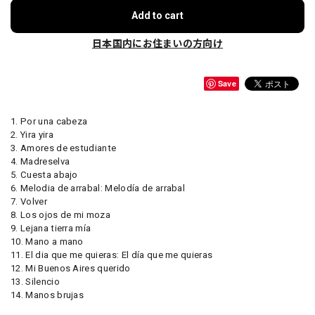
Add to cart
日本国内にお住まいの方向け
Save
1. Por una cabeza
2. Yira yira
3. Amores de estudiante
4. Madreselva
5. Cuesta abajo
6. Melodia de arrabal: Melodía de arrabal
7. Volver
8. Los ojos de mi moza
9. Lejana tierra mía
10. Mano a mano
11. El dia que me quieras: El día que me quieras
12. Mi Buenos Aires querido
13. Silencio
14. Manos brujas