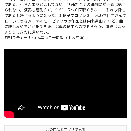
である。小ぢんまりとはしてない。13曲71余分の曲調に統一感は感じ
られない。演奏も荒削りだ。だが、５〜６回聴くうちに、それも個性
であると感じるようになった。変拍子プログレ 3. 、思わず口ずさんで
しまいそうなメロディ 5. 、ピアソラの作品とは同名違曲 7. など、曲
に親しみやすさが出てきた。挑戦の途中なのであろうが、道筋ははっ
きりしてきたに違いない。
月刊ラティーナ2016年10月号掲載（山本幸洋）
この商品をアプリで見る