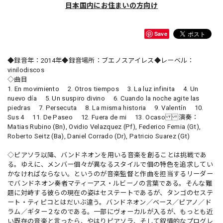
日本国内にお住まいの方向け
Save
◆録音年：2014年◆録音場所：ブエノスアイレス◆レーベル：
vinilodiscos
◇曲目
1. En movimiento 2. Otros tiempos 3. La luz infinita 4. Un
nuevo día 5. Un suspiro divino 6. Cuando la noche agite las
piedras 7. Persecuta 8. La misma historia 9. Valentín 10.
Sus 4 11. De Paseo 12. Fuera de mi 13. Ocaso 演奏：
Matias Rubino (Bn), Ovidio Velazquez (Pf), Federico Femia (Gt),
Roberto Seitz (Ba), Daniel Corrado (Dr), Patricio Suarez (Gt)
◇ピアソラ以降、バンドネオンを用いる音楽を創ることは挑戦であ
る。ゆえに、メンバー個々が異なるスタイルで個の特色を追求してい
かなければならない。というのが音楽監督と作曲を担当するリーダー
でバンドネオン奏者マティーアス・ルビーノの言葉である。そんな難
題に対峙する彼らの現在の姿はセステートであるが、タンゴのセステ
ート・ティピコとはだいぶ違う。バンドネオン／ベース／ピアノ／ド
ラム／ギター２なのである。一部にヴォーカルが入るが、もっとも近
い既存の音楽と言ったら、やはりピアソラ、そして叙情的なプログレ