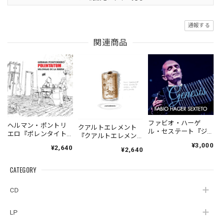
通報する
関連商品
ファビオ・ハーゲ
ヘルマン・ポントリ
クアルトエレメント
ル・セステート『ジ
エロ『ポレンタイト
『クアルトエレメン
ェネシス』| Fabio
ゥン』｜German
ト』｜
¥3,000
¥2,640
Hager
¥2,640
Pontoriero『POLENT
Cuartoelemento『Cu
Sexteto『Genesis』
AITUM Milongas de
artoelemento』
（MUSAS-7022）
la Ribera』
CATEGORY
（007RECORDS-27）
_LLTAR_
CD
LP