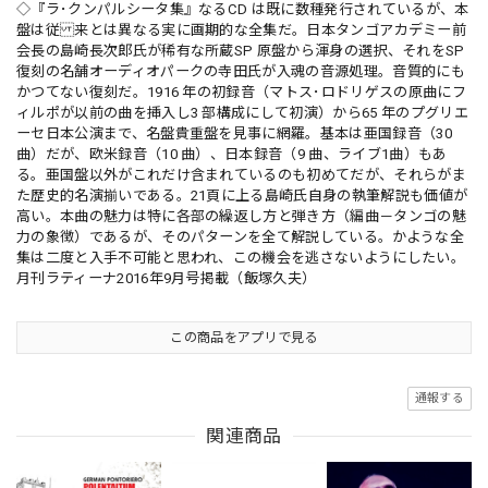
◇『ラ･クンパルシータ集』なるCD は既に数種発行されているが、本
盤は従 来とは異なる実に画期的な全集だ。日本タンゴアカデミー前
会長の島崎長次郎氏が稀有な所蔵SP 原盤から渾身の選択、それをSP
復刻の名舗オーディオパークの寺田氏が入魂の音源処理。音質的にも
かつてない復刻だ。1916 年の初録音（マトス･ロドリゲスの原曲にフ
ィルポが以前の曲を挿入し3 部構成にして初演）から65 年のプグリエ
ーセ日本公演まで、名盤貴重盤を見事に網羅。基本は亜国録音（30
曲）だが、欧米録音（10 曲）、日本録音（9 曲、ライブ1曲）もあ
る。亜国盤以外がこれだけ含まれているのも初めてだが、それらがま
た歴史的名演揃いである。21頁に上る島崎氏自身の執筆解説も価値が
高い。本曲の魅力は特に各部の繰返し方と弾き方（編曲－タンゴの魅
力の象徴）であるが、そのパターンを全て解説している。かような全
集は二度と入手不可能と思われ、この機会を逃さないようにしたい。
月刊ラティーナ2016年9月号掲載（飯塚久夫）
この商品をアプリで見る
通報する
関連商品