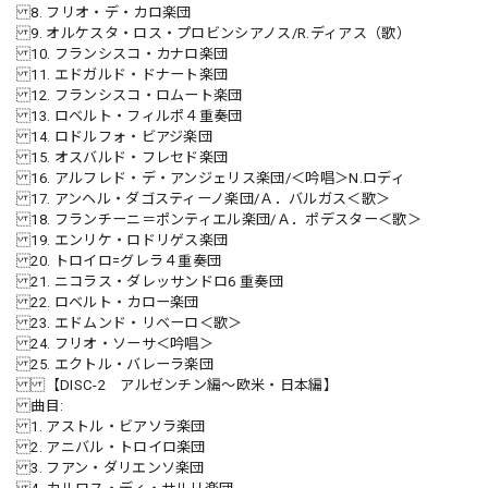
8. フリオ・デ・カロ楽団
9. オルケスタ・ロス・プロビンシアノス/R.ディアス（歌）
10. フランシスコ・カナロ楽団
11. エドガルド・ドナート楽団
12. フランシスコ・ロムート楽団
13. ロベルト・フィルポ４重奏団
14. ロドルフォ・ビアジ楽団
15. オスバルド・フレセド楽団
16. アルフレド・デ・アンジェリス楽団/＜吟唱＞N.ロディ
17. アンヘル・ダゴスティーノ楽団/Ａ．バルガス＜歌＞
18. フランチーニ＝ポンティエル楽団/Ａ．ポデスター＜歌＞
19. エンリケ・ロドリゲス楽団
20. トロイロ=グレラ４重奏団
21. ニコラス・ダレッサンドロ6 重奏団
22. ロベルト・カロー楽団
23. エドムンド・リベーロ＜歌＞
24. フリオ・ソーサ＜吟唱＞
25. エクトル・バレーラ楽団
【DISC-2 アルゼンチン編～欧米・日本編】
曲目:
1. アストル・ビアソラ楽団
2. アニバル・トロイロ楽団
3. フアン・ダリエンソ楽団