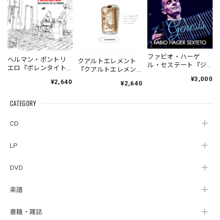
ファビオ・ハーゲ
ヘルマン・ポントリ
クアルトエレメント
ル・セステート『ジ
エロ『ポレンタイト
『クアルトエレメン
ェネシス』| Fabio
ゥン』｜German
ト』｜
¥3,000
¥2,640
Hager
¥2,640
Pontoriero『POLENT
Cuartoelemento『Cu
Sexteto『Genesis』
AITUM Milongas de
artoelemento』
（MUSAS-7022）
la Ribera』
CATEGORY
（007RECORDS-27）
_LLTAR_
CD
LP
DVD
楽譜
書籍・雑誌