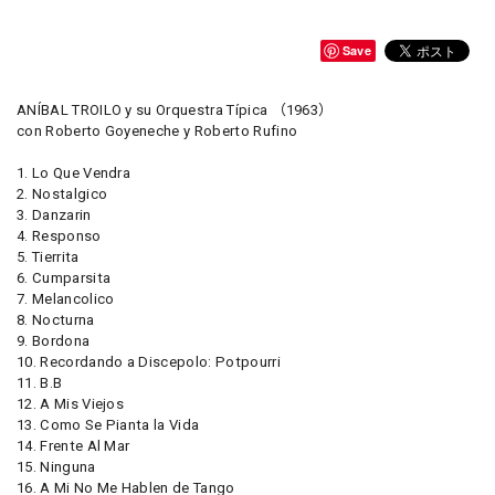
Save
ANÍBAL TROILO y su Orquestra Típica （1963）
con Roberto Goyeneche y Roberto Rufino
1. Lo Que Vendra
2. Nostalgico
3. Danzarin
4. Responso
5. Tierrita
6. Cumparsita
7. Melancolico
8. Nocturna
9. Bordona
10. Recordando a Discepolo: Potpourri
11. B.B
12. A Mis Viejos
13. Como Se Pianta la Vida
14. Frente Al Mar
15. Ninguna
16. A Mi No Me Hablen de Tango