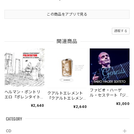
この商品をアプリで見る
通報する
関連商品
ファビオ・ハーゲ
ヘルマン・ポントリ
クアルトエレメント
ル・セステート『ジ
エロ『ポレンタイト
『クアルトエレメン
ェネシス』| Fabio
ゥン』｜German
ト』｜
¥3,000
¥2,640
Hager
¥2,640
Pontoriero『POLENT
Cuartoelemento『Cu
Sexteto『Genesis』
AITUM Milongas de
artoelemento』
（MUSAS-7022）
la Ribera』
CATEGORY
（007RECORDS-27）
_LLTAR_
CD