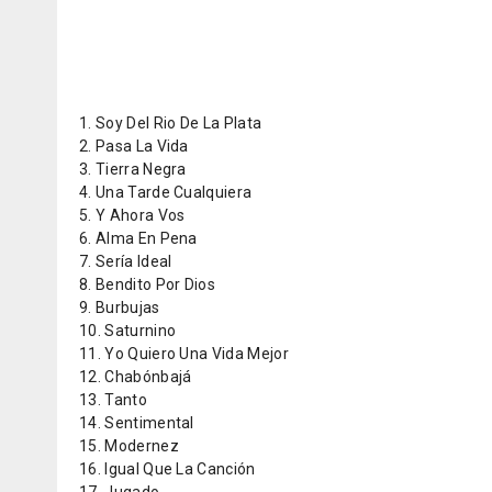
1. Soy Del Rio De La Plata
2. Pasa La Vida
3. Tierra Negra
4. Una Tarde Cualquiera
5. Y Ahora Vos
6. Alma En Pena
7. Sería Ideal
8. Bendito Por Dios
9. Burbujas
10. Saturnino
11. Yo Quiero Una Vida Mejor
12. Chabónbajá
13. Tanto
14. Sentimental
15. Modernez
16. Igual Que La Canción