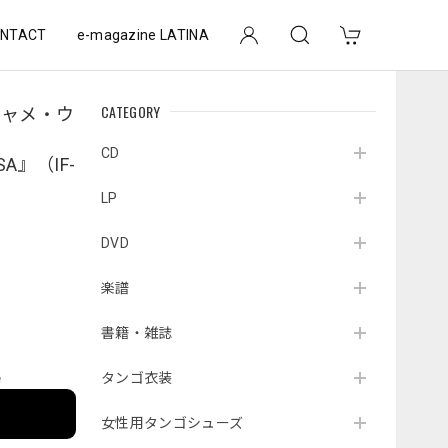
NTACT
e-magazine LATINA
CATEGORY
チャメ・ウ
CD
SA』（IF-
LP
DVD
楽譜
書籍・雑誌
タンゴ衣装
e
女性用タンゴシューズ