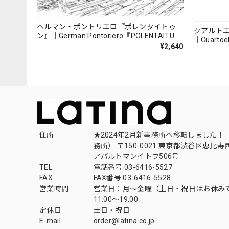
ヘルマン・ポントリエロ『ポレンタイトゥ
クアルト
ン』｜German Pontoriero『POLENTAITUM
｜Cuartoe
Milongas de la Ribera』
¥2,640
（007REC
住所
★2024年2月新事務所へ移転しました！ 
務所） 〒150-0021 東京都渋谷区恵比寿西1
アパルトマンイトウ506号
TEL
電話番号 03-6416-5527
FAX
FAX番号 03-6416-5528
営業時間
営業日：月〜金曜（土日・祝日はお休み
11:00〜19:00
定休日
土日・祝日
E-mail
order@latina.co.jp