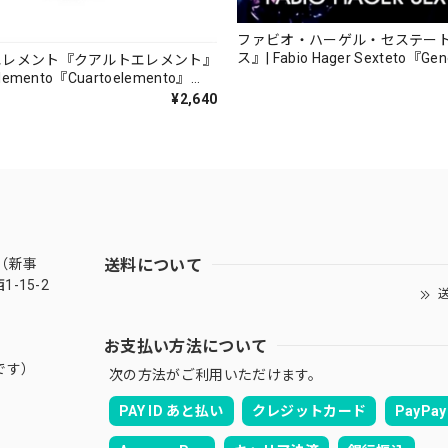
ファビオ・ハーゲル・セステー
ス』| Fabio Hager Sexteto『Ge
エレメント『クアルトエレメント』
（MUSAS-7022）_LLTAR_
lemento『Cuartoelemento』
ORDS-27）
¥2,640
送料について
（新事
-15-2
送
お支払い方法について
です）
次の方法がご利用いただけます。
PAY ID あと払い
クレジットカード
PayPay