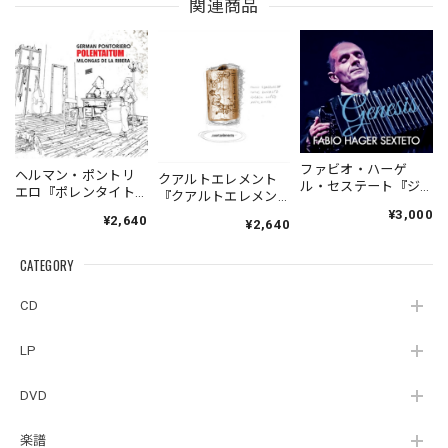
関連商品
ファビオ・ハーゲ
ヘルマン・ポントリ
クアルトエレメント
ル・セステート『ジ
エロ『ポレンタイト
『クアルトエレメン
ェネシス』| Fabio
ゥン』｜German
ト』｜
¥3,000
¥2,640
Hager
¥2,640
Pontoriero『POLENT
Cuartoelemento『Cu
Sexteto『Genesis』
AITUM Milongas de
artoelemento』
（MUSAS-7022）
la Ribera』
CATEGORY
（007RECORDS-27）
_LLTAR_
CD
LP
DVD
楽譜