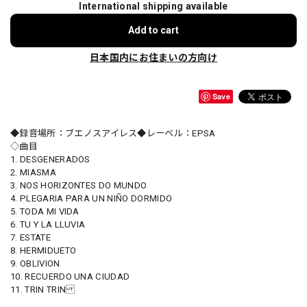
International shipping available
Add to cart
日本国内にお住まいの方向け
Save
◆録音場所：ブエノスアイレス◆レーベル：EPSA
◇曲目
1. DESGENERADOS
2. MIASMA
3. NOS HORIZONTES DO MUNDO
4. PLEGARIA PARA UN NIÑO DORMIDO
5. TODA MI VIDA
6. TU Y LA LLUVIA
7. ESTATE
8. HERMIDUETO
9. OBLIVION
10. RECUERDO UNA CIUDAD
11. TRIN TRIN