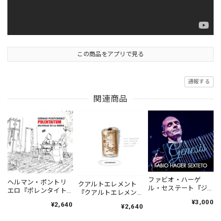
この商品をアプリで見る
通報する
関連商品
ファビオ・ハーゲ
ヘルマン・ポントリ
クアルトエレメント
ル・セステート『ジ
エロ『ポレンタイト
『クアルトエレメン
ェネシス』| Fabio
ゥン』｜German
ト』｜
¥3,000
¥2,640
Hager
¥2,640
Pontoriero『POLENT
Cuartoelemento『Cu
Sexteto『Genesis』
AITUM Milongas de
artoelemento』