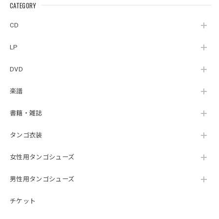
（MUSAS-7022）
la Ribera』
CATEGORY
（007RECORDS-27）
_LLTAR_
CD
LP
DVD
楽譜
書籍・雑誌
タンゴ衣装
女性用タンゴシューズ
男性用タンゴシューズ
チケット