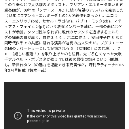
手の伴奏などで大活躍のギタリスト、フリアン・エルミーダ率いる五
重奏団が、08年の『ソナ・スール』に続く待望のアルバムを発表した
（13年にフアンホ・エルミーダとの2人名義作もあった）。ニコラ
ス・エンリッチ(bn)、セサル・ラゴ(vn)、パブロ・モッタ(cb)、マテ
ィアス・フェイヒン(pf)という凄腕メンバーを軸に、一部の曲にはゲ
ストが参加。タンゴ性は忘れずに現代のサウンドを追求するエルミー
ダの編曲の質が高く、自作 3. 4. 9. 、ボエロ作 2. 、安田伸子作 8. など
同時代作品での共感に溢れる演奏が迫真の出来栄えだ。プグリエーセ
楽団のレパートリーとして記憶される 5. （女性歌手との共演）、 7.
10. （嬉しい復活！）を取り上げたのも注目。先ごろ亡くなった大歌
手アルベルト・ポデスタが歌う 11. は彼の最後の録音という可能性
も。新世代タンゴの魅力を堪能できる充実作だ。月刊ラティーナ2016
年3月号掲載（鈴木一哉）