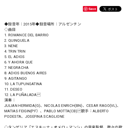
Save
◆録音年：2015年◆録音場所：アルゼンチン
◇曲目
1. ROMANCE DEL BARRIO
2. QUINQUELA
3. NENE
4. TRIN TRIN
5. EL ADIOS
6. Y AHORA QUE
7. NEGRACHA
8. ADIOS BUENOS AIRES
9. AGITANGO
10. LA TUPUNGATINA
11. DESEO
12. LA PUÑALADA
演奏：
JULIAN HERMIDA(G)、NICOLAS ENRICH(BN)、CESAR RAGO(VL)、
MATIAS FEIGIN(PF）、PABLO MOTTA(CB) 歌手：ALBERTO
PODESTA、JOSEFINA SCAGLIONE
◇タンゲリア「エスキーナ・オメロ・マンシ」の音楽監督、数々の歌