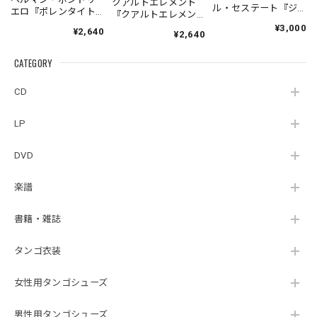
クアルトエレメント
ル・セステート『ジ
エロ『ポレンタイト
『クアルトエレメン
ェネシス』| Fabio
ゥン』｜German
ト』｜
¥3,000
¥2,640
Hager
¥2,640
Pontoriero『POLENT
Cuartoelemento『Cu
Sexteto『Genesis』
AITUM Milongas de
artoelemento』
（MUSAS-7022）
la Ribera』
CATEGORY
（007RECORDS-27）
_LLTAR_
CD
LP
DVD
楽譜
書籍・雑誌
タンゴ衣装
女性用タンゴシューズ
男性用タンゴシューズ