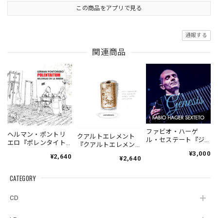
この商品をアプリで見る
通報する
関連商品
ファビオ・ハーゲ
ヘルマン・ポントリ
クアルトエレメント
ル・セステート『ジ
エロ『ポレンタイト
『クアルトエレメン
ェネシス』| Fabio
ゥン』｜German
ト』｜
¥3,000
¥2,640
Hager
¥2,640
Pontoriero『POLENT
Cuartoelemento『Cu
Sexteto『Genesis』
AITUM Milongas de
artoelemento』
（MUSAS-7022）
la Ribera』
CATEGORY
（007RECORDS-27）
_LLTAR_
CD