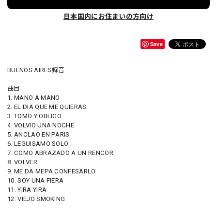
日本国内にお住まいの方向け
Save
BUENOS AIRES録音
曲目
1. MANO A MANO
2. EL DIA QUE ME QUIERAS
3. TOMO Y OBLIGO
4. VOLVIO UNA NOCHE
5. ANCLAO EN PARIS
6. LEGUISAMO SOLO
7. COMO ABRAZADO A UN RENCOR
8. VOLVER
9. ME DA MEPA CONFESARLO
10. SOY UNA FIERA
11. YIRA YIRA
12. VIEJO SMOKING