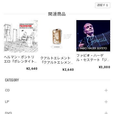
通報する
関連商品
ファビオ・ハーゲ
ヘルマン・ポントリ
クアルトエレメント
ル・セステート『ジ
エロ『ポレンタイト
『クアルトエレメン
ェネシス』| Fabio
ゥン』｜German
ト』｜
¥3,000
¥2,640
Hager
¥2,640
Pontoriero『POLENT
Cuartoelemento『Cu
Sexteto『Genesis』
AITUM Milongas de
artoelemento』
（MUSAS-7022）
la Ribera』
CATEGORY
（007RECORDS-27）
_LLTAR_
CD
LP
DVD