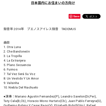
日本国内にお住まいの方向け
Save
録音年 2014年 ブエノスアイレス録音 TADEMUS
曲目
1. Otra Luna
2. Che Bandoneón
3. La Tropilla
4. La Extranjera
5. Plano Secuencia
6. Fuimos
7. Tal Vez Será Su Voz
8. Un Vestido Y Un Amor
9. Valsinha
10. Niebla Del Riachuelo
●演奏：Mariano Agustin Fernandez(P), Leandro Savelon(Dr,Per),
Taty Cala(B,Cb), Horacio Mono Hurtato(Cb), Juan Pablo Ferreyra(G),
Guillermo Rubino Y Cesar Rago(V), Elizabeth Ridolfi(Vio), Rafael