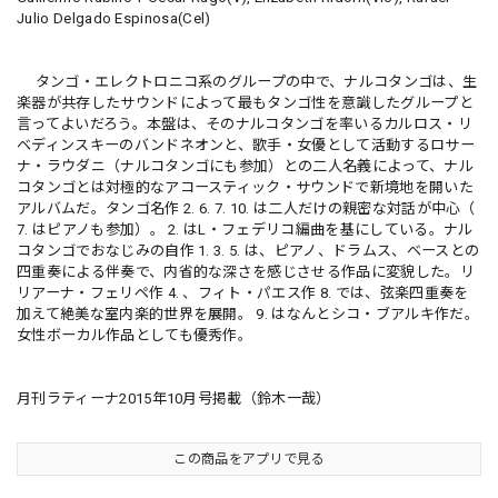
Julio Delgado Espinosa(Cel)
タンゴ・エレクトロニコ系のグループの中で、ナルコタンゴは、生
楽器が共存したサウンドによって最もタンゴ性を意識したグループと
言ってよいだろう。本盤は、そのナルコタンゴを率いるカルロス・リ
ベディンスキーのバンドネオンと、歌手・女優として活動するロサー
ナ・ラウダニ（ナルコタンゴにも参加）との二人名義によって、ナル
コタンゴとは対極的なアコースティック・サウンドで新境地を開いた
アルバムだ。タンゴ名作 2. 6. 7. 10. は二人だけの親密な対話が中心（
7. はピアノも参加）。 2. はL・フェデリコ編曲を基にしている。ナル
コタンゴでおなじみの自作 1. 3. 5. は、ピアノ、ドラムス、ベースとの
四重奏による伴奏で、内省的な深さを感じさせる作品に変貌した。リ
リアーナ・フェリペ作 4. 、フィト・パエス作 8. では、弦楽四重奏を
加えて絶美な室内楽的世界を展開。 9. はなんとシコ・ブアルキ作だ。
女性ボーカル作品としても優秀作。
月刊ラティーナ2015年10月号掲載（鈴木一哉）
この商品をアプリで見る