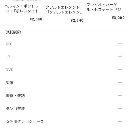
ファビオ・ハーゲ
ヘルマン・ポントリ
クアルトエレメント
ル・セステート『ジ
エロ『ポレンタイト
『クアルトエレメン
ェネシス』| Fabio
ゥン』｜German
ト』｜
¥3,000
¥2,640
Hager
¥2,640
Pontoriero『POLENT
Cuartoelemento『Cu
Sexteto『Genesis』
AITUM Milongas de
artoelemento』
（MUSAS-7022）
la Ribera』
CATEGORY
（007RECORDS-27）
_LLTAR_
CD
LP
DVD
楽譜
書籍・雑誌
タンゴ衣装
女性用タンゴシューズ