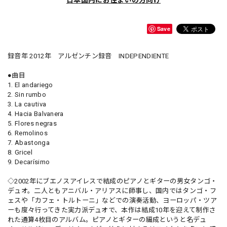
Save
録音年 2012年 アルゼンチン録音 INDEPENDIENTE
●曲目
1. El andariego
2. Sin rumbo
3. La cautiva
4. Hacia Balvanera
5. Flores negras
6. Remolinos
7. Abastonga
8. Gricel
9. Decarísimo
◇2002年にブエノスアイレスで結成のピアノとギターの男女タンゴ・
デュオ。二人ともアニバル・アリアスに師事し、国内ではタンゴ・フ
ェスや「カフェ・トルトーニ」などでの演奏活動、ヨーロッパ・ツア
ーも度々行ってきた実力派デュオで、本作は結成10年を迎えて制作さ
れた通算4枚目のアルバム。ピアノとギターの編成というと名デュ