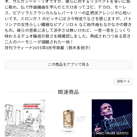
オ、サルガン＝デ・リオですが、彼らに対するリスペクトを多いに感
じ取れ、仏で作曲編曲を学んだとだけあってゴビ、デカロ、モーレ
ス、ピアソラとクラシカルなレパートリーの正統派アレンジが心地い
いです。ミロンガ 7. のピッチには少々物足りなさを感じますが、パト
リシアの女性らしい繊細なピアノソロ 6. など自作曲もなかなかの聴き
もの。彼らの音楽に決して派手さは無いけれど、一音一音をじっくり
味わえるデュオ編成の良さを再確認しました。熟成されつつある若き
二人のハーモニーが凝縮された一枚！
月刊ラティーナ2015年3月号掲載（鈴木多依子）
この商品をアプリで見る
通報する
関連商品