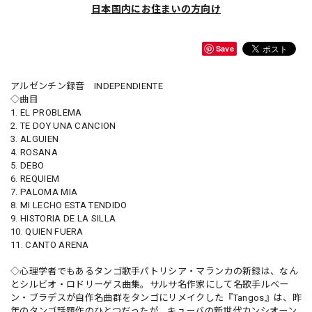
日本国内にお住まいの方向け
Save
アルゼンチン録音 INDEPENDIENTE
◇曲目
1. EL PROBLEMA
2. TE DOY UNA CANCION
3. ALGUIEN
4. ROSANA
5. DEBO
6. REQUIEM
7. PALOMA MIA
8. MI LECHO ESTA TENDIDO
9. HISTORIA DE LA SILLA
10. QUIEN FUERA
11. CANTO ARENA
◇心理学者でもあるタンゴ歌手パトリシア・マランカの新録は、なん
とシルビオ・ロドリーゲス曲集。サルサ名作家にして名歌手ルベー
ン・ブラデスが自作名曲群をタンゴにリメイクした『Tangos』は、昨
年のタンゴ話題作のひとつだったが、キューバの新世代カンシオーン