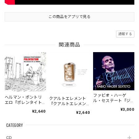
この商品をアプリで見る
通報する
関連商品
ファビオ・ハーゲ
ヘルマン・ポントリ
クアルトエレメント
ル・セステート『ジ
エロ『ポレンタイト
『クアルトエレメン
ェネシス』| Fabio
ゥン』｜German
ト』｜
¥3,000
¥2,640
Hager
¥2,640
Pontoriero『POLENT
Cuartoelemento『Cu
Sexteto『Genesis』
AITUM Milongas de
artoelemento』
（MUSAS-7022）
la Ribera』
CATEGORY
（007RECORDS-27）
_LLTAR_
CD