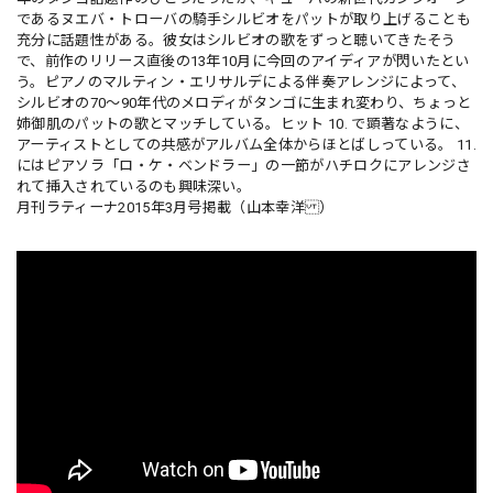
であるヌエバ・トローバの騎手シルビオをパットが取り上げることも
充分に話題性がある。彼女はシルビオの歌をずっと聴いてきたそう
で、前作のリリース直後の13年10月に今回のアイディアが閃いたとい
う。ピアノのマルティン・エリサルデによる伴奏アレンジによって、
シルビオの70〜90年代のメロディがタンゴに生まれ変わり、ちょっと
姉御肌のパットの歌とマッチしている。ヒット 10. で顕著なように、
アーティストとしての共感がアルバム全体からほとばしっている。 11.
にはピアソラ「ロ・ケ・ベンドラー」の一節がハチロクにアレンジさ
れて挿入されているのも興味深い。
月刊ラティーナ2015年3月号掲載（山本幸洋 ）