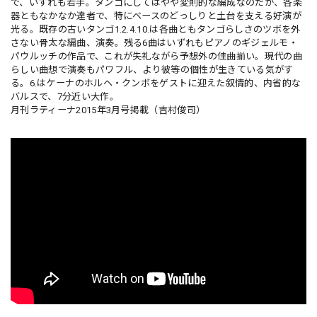
で、いずれも若手。タンゴにしてはやや変則的な編成なのだが、各楽
器ともなかなか達者で、特にベースのどっしりと土台を支える好演が
光る。既存の古いタンゴ1.2.4.10.は各曲ともタンゴらしさのツボを外
さない骨太な編曲、演奏。残る6曲はいずれもピアノのギジェルモ・
パウルッチの作品で、これが失礼ながら予想外の佳曲揃い。現代の曲
らしい曲想で演奏もパワフル、より彼等の個性が生きている気がす
る。6.はケーナのホルヘ・クンボをゲストに迎えた叙情的、内省的な
バルスで、7分近い大作。
月刊ラティーナ2015年3月号掲載（吉村俊司）