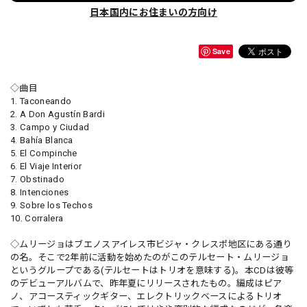
日本国内にお住まいの方向け
Save
◇曲目
1. Taconeando
2. A Don Agustín Bardi
3. Campo y Ciudad
4. Bahía Blanca
5. El Compinche
6. El Viaje Interior
7. Obstinado
8. Intenciones
9. Sobre los Techos
10. Corralera
◇ムリージョはブエノスアイレス市ビジャ・クレスポ地区にある通り
の名。そこで2年前に活動を始めたのがこのテルセート・ムリージョ
というグループである(テルセートはトリオを意味する)。本CDは彼等
のデビューアルバムで、昨年夏にリリースされたもの。編成はピア
ノ、アコースティックギター、エレクトリックベースによるトリオ