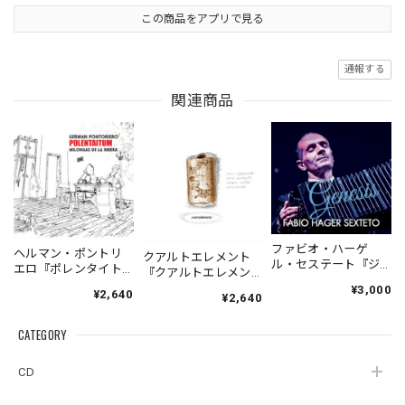
この商品をアプリで見る
通報する
関連商品
ファビオ・ハーゲ
ヘルマン・ポントリ
クアルトエレメント
ル・セステート『ジ
エロ『ポレンタイト
『クアルトエレメン
ェネシス』| Fabio
ゥン』｜German
ト』｜
¥3,000
¥2,640
Hager
¥2,640
Pontoriero『POLENT
Cuartoelemento『Cu
Sexteto『Genesis』
AITUM Milongas de
artoelemento』
（MUSAS-7022）
la Ribera』
CATEGORY
（007RECORDS-27）
_LLTAR_
CD