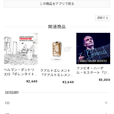
この商品をアプリで見る
通報する
関連商品
ファビオ・ハーゲ
ヘルマン・ポントリ
クアルトエレメント
ル・セステート『ジ
エロ『ポレンタイト
『クアルトエレメン
ェネシス』| Fabio
ゥン』｜German
ト』｜
¥3,000
¥2,640
Hager
¥2,640
Pontoriero『POLENT
Cuartoelemento『Cu
Sexteto『Genesis』
AITUM Milongas de
artoelemento』
（MUSAS-7022）
la Ribera』
CATEGORY
（007RECORDS-27）
_LLTAR_
CD