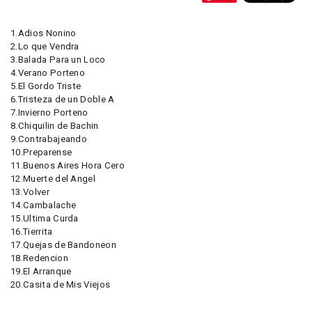
1.Adios Nonino
2.Lo que Vendra
3.Balada Para un Loco
4.Verano Porteno
5.El Gordo Triste
6.Tristeza de un Doble A
7.Invierno Porteno
8.Chiquilin de Bachin
9.Contrabajeando
10.Preparense
11.Buenos Aires Hora Cero
12.Muerte del Angel
13.Volver
14.Cambalache
15.Ultima Curda
16.Tierrita
17.Quejas de Bandoneon
18.Redencion
19.El Arranque
20.Casita de Mis Viejos