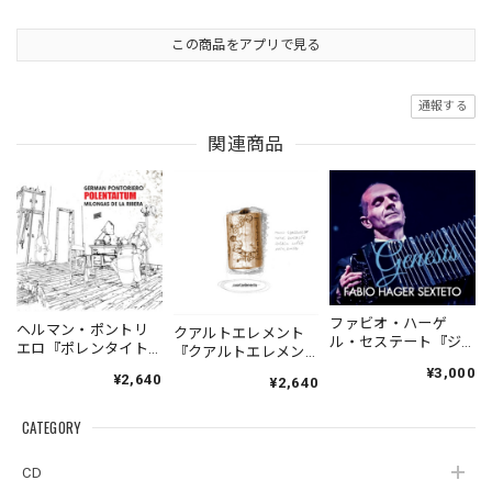
この商品をアプリで見る
通報する
関連商品
ファビオ・ハーゲ
ヘルマン・ポントリ
クアルトエレメント
ル・セステート『ジ
エロ『ポレンタイト
『クアルトエレメン
ェネシス』| Fabio
ゥン』｜German
ト』｜
¥3,000
¥2,640
Hager
¥2,640
Pontoriero『POLENT
Cuartoelemento『Cu
Sexteto『Genesis』
AITUM Milongas de
artoelemento』
（MUSAS-7022）
la Ribera』
CATEGORY
（007RECORDS-27）
_LLTAR_
CD