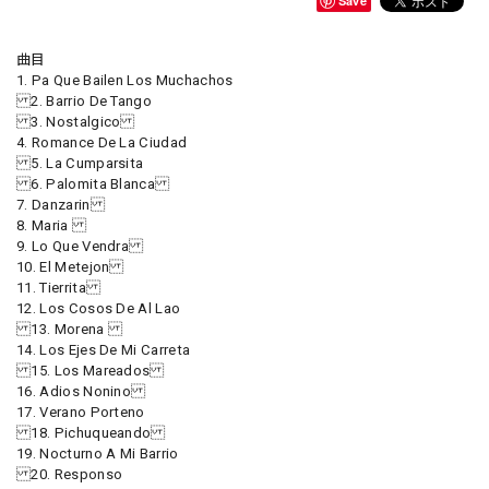
Save
曲目
1. Pa Que Bailen Los Muchachos
2. Barrio De Tango
3. Nostalgico
4. Romance De La Ciudad
5. La Cumparsita
6. Palomita Blanca
7. Danzarin
8. Maria
9. Lo Que Vendra
10. El Metejon
11. Tierrita
12. Los Cosos De Al Lao
13. Morena
14. Los Ejes De Mi Carreta
15. Los Mareados
16. Adios Nonino
17. Verano Porteno
18. Pichuqueando
19. Nocturno A Mi Barrio
20. Responso