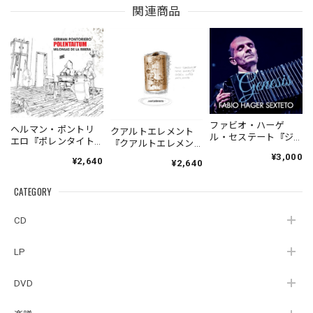
関連商品
ファビオ・ハーゲ
ヘルマン・ポントリ
クアルトエレメント
ル・セステート『ジ
エロ『ポレンタイト
『クアルトエレメン
ェネシス』| Fabio
ゥン』｜German
ト』｜
¥3,000
¥2,640
Hager
¥2,640
Pontoriero『POLENT
Cuartoelemento『Cu
Sexteto『Genesis』
AITUM Milongas de
artoelemento』
（MUSAS-7022）
la Ribera』
CATEGORY
（007RECORDS-27）
_LLTAR_
CD
LP
DVD