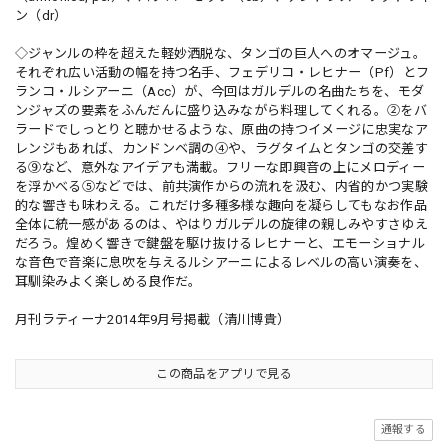
ン（dr）
◇ジャンルの枠を超えた軽妙洒脱な、タンゴの巨人へのオマージュ。
それぞれ広い活動の幅を持つ名手、フェデリコ・レヒナー（Pf）とフ
ランコ・ルシアーニ（Acc）が、今回はガルデルの名曲たちを、モダ
ンジャズの要素をふんだんに盛り込みながら料理してくれる。②をバ
ラードでしっとりと聴かせるような、原曲の持つイメージに忠実なア
レンジもあれば、カンドンベ調の④や、ラグタイムとタンゴの交差す
る⑨など、意外なアイデアも満載。フリーな即興音の上にメロディー
を浮かべる⑤などでは、前共演作からの流れを汲む、内省的かつ実験
的な響きも味わえる。これだけ多種多様な趣向を凝らしてもなお作品
全体に統一感があるのは、やはりガルデルの旋律の親しみやすさゆえ
だろう。煌めく響きで鍵盤を駆け抜けるレヒナーと、エモーショナル
な音色で音楽に息吹を与えるルシアーニによるレベルの高い演奏を、
耳馴染みよく楽しめる良作だ。
月刊ラティーナ2014年9月号掲載（清川博貴）
この商品をアプリで見る
通報する