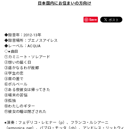
日本国内にお住まいの方向け
Save
◆録音年：2012-13年
◆録音場所：ブエノスアイレス
◆レーベル：ACQUA
◇●曲目
①カミニート・ソレアード
②想いの届く日
③遥かなるわが故郷
④学生の恋
⑤首の差で
⑥ボルベール
⑦ある夜彼女は帰ってきた
⑧場末の苦悩
⑨孤独
⑩わたしのギター
⑪彼女の瞳は閉ざされた
●演奏：フェデリコ・レヒナー（p）、フランコ・ルシアーニ
（armonica, per）、パブロ・モッタ（cb）、アンドレス・リットウィ