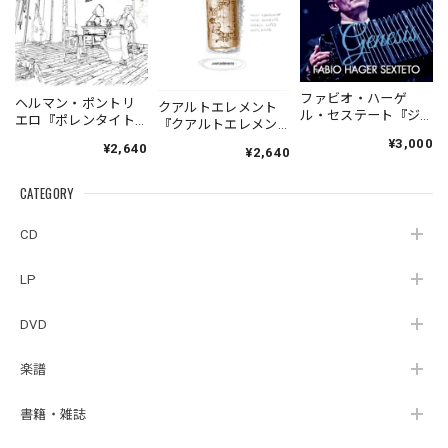
ファビオ・ハーゲ
ヘルマン・ポントリ
クアルトエレメント
ル・セステート『ジ
エロ『ポレンタイト
『クアルトエレメン
ェネシス』| Fabio
ゥン』｜German
ト』｜
¥3,000
¥2,640
Hager
¥2,640
Pontoriero『POLENT
Cuartoelemento『Cu
Sexteto『Genesis』
AITUM Milongas de
artoelemento』
（MUSAS-7022）
la Ribera』
CATEGORY
（007RECORDS-27）
_LLTAR_
CD
LP
DVD
楽譜
書籍・雑誌