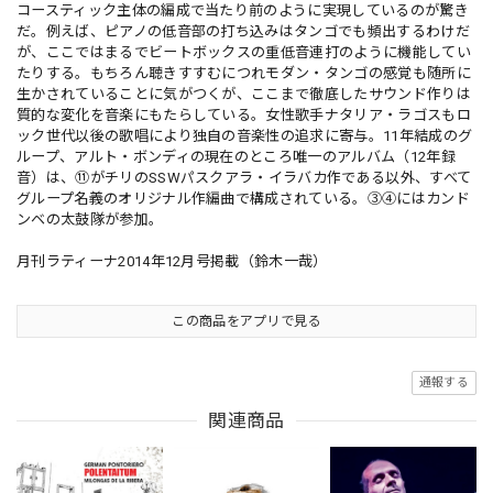
コースティック主体の編成で当たり前のように実現しているのが驚き
だ。例えば、ピアノの低音部の打ち込みはタンゴでも頻出するわけだ
が、ここではまるでビートボックスの重低音連打のように機能してい
たりする。もちろん聴きすすむにつれモダン・タンゴの感覚も随所に
生かされていることに気がつくが、ここまで徹底したサウンド作りは
質的な変化を音楽にもたらしている。女性歌手ナタリア・ラゴスもロ
ック世代以後の歌唱により独自の音楽性の追求に寄与。11年結成のグ
ループ、アルト・ボンディの現在のところ唯一のアルバム（12年録
音）は、⑪がチリのSSWパスクアラ・イラバカ作である以外、すべて
グループ名義のオリジナル作編曲で構成されている。③④にはカンド
ンベの太鼓隊が参加。
月刊ラティーナ2014年12月号掲載（鈴木一哉）
この商品をアプリで見る
通報する
関連商品