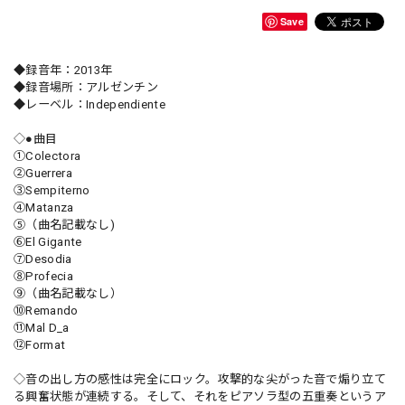
Save
◆録音年：2013年
◆録音場所：アルゼンチン
◆レーベル：Independiente
◇●曲目
①Colectora
②Guerrera
③Sempiterno
④Matanza
⑤（曲名記載なし)
⑥El Gigante
⑦Desodia
⑧Profecia
⑨（曲名記載なし）
⑩Remando
⑪Mal D_a
⑫Format
◇音の出し方の感性は完全にロック。攻撃的な尖がった音で煽り立て
る興奮状態が連続する。そして、それをピアソラ型の五重奏というア