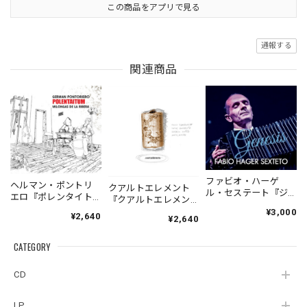
この商品をアプリで見る
通報する
関連商品
ファビオ・ハーゲ
ヘルマン・ポントリ
クアルトエレメント
ル・セステート『ジ
エロ『ポレンタイト
『クアルトエレメン
ェネシス』| Fabio
ゥン』｜German
ト』｜
¥3,000
¥2,640
Hager
¥2,640
Pontoriero『POLENT
Cuartoelemento『Cu
Sexteto『Genesis』
AITUM Milongas de
artoelemento』
（MUSAS-7022）
la Ribera』
CATEGORY
（007RECORDS-27）
_LLTAR_
CD
LP