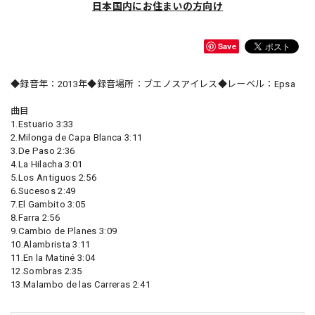
日本国内にお住まいの方向け
Save
◆録音年：2013年◆録音場所：ブエノスアイレス◆レーベル：Epsa
曲目
1.Estuario 3:33
2.Milonga de Capa Blanca 3:11
3.De Paso 2:36
4.La Hilacha 3:01
5.Los Antiguos 2:56
6.Sucesos 2:49
7.El Gambito 3:05
8.Farra 2:56
9.Cambio de Planes 3:09
10.Alambrista 3:11
11.En la Matiné 3:04
12.Sombras 2:35
13.Malambo de las Carreras 2:41