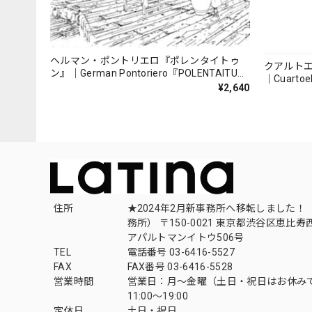
ヘルマン・ポントリエロ『ポレンタイトゥ
クアルト
ン』｜German Pontoriero『POLENTAITUM
｜Cuartoe
Milongas de la Ribera』
¥2,640
（007REC
住所
★2024年2月新事務所へ移転しました！ 
務所） 〒150-0021 東京都渋谷区恵比寿西1
アパルトマンイトウ506号
TEL
電話番号 03-6416-5527
FAX
FAX番号 03-6416-5528
営業時間
営業日：月〜金曜（土日・祝日はお休み
11:00〜19:00
定休日
土日・祝日