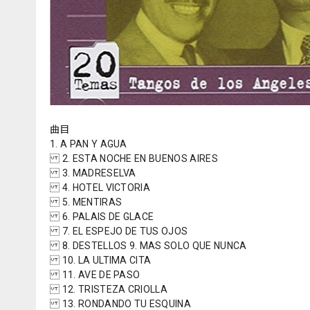
曲目
1. A PAN Y AGUA
2. ESTA NOCHE EN BUENOS AIRES
3. MADRESELVA
4. HOTEL VICTORIA
5. MENTIRAS
6. PALAIS DE GLACE
7. EL ESPEJO DE TUS OJOS
8. DESTELLOS 9. MAS SOLO QUE NUNCA
10. LA ULTIMA CITA
11. AVE DE PASO
12. TRISTEZA CRIOLLA
13. RONDANDO TU ESQUINA