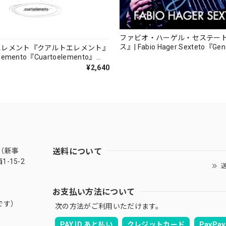
ファビオ・ハーゲル・セステー
ス』| Fabio Hager Sexteto『Ge
エレメント『クアルトエレメント』
（MUSAS-7022）_LLTAR_
lemento『Cuartoelemento』
ORDS-27）
¥2,640
送料について
（新事
-15-2
送
お支払い方法について
です）
次の方法がご利用いただけます。
PAY ID あと払い
クレジットカード
PayPay