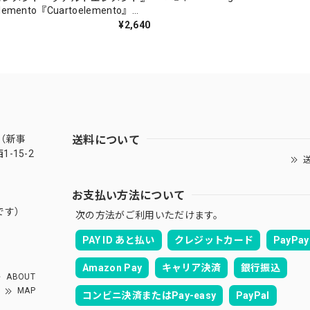
（MUSAS-7022）_LLTAR_
lemento『Cuartoelemento』
ORDS-27）
¥2,640
送料について
（新事
-15-2
送
お支払い方法について
です）
次の方法がご利用いただけます。
PAY ID あと払い
クレジットカード
PayPay
Amazon Pay
キャリア決済
銀行振込
ABOUT
MAP
コンビニ決済またはPay-easy
PayPal