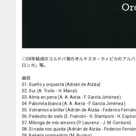
◇08年結成のコルドバ発のオルケスタ・ティピカのアル
ロンガ」等。
曲目
01. Sueño y orquesta (Adrián de Alzáa]
02. Sur (A. Troilo - H. Manzi)
03. Alma en pena (A. A. Aieta - F. García Jiménez)
04. Palomita blanca (A. A. Aieta - F. García Jiménez)
05. Volvamos a brillar (Adrián de Alzáa - Federico Ferná
06. Pedacito de cielo (E. Francini - H. Stamponi - H. Expósi
07. Milonga de mis amores (P. Laurenz - J. M. Contursi)
08. Si nada nos queda (Adrián de Alzáa - Federico Ferná
09. Bailarín compadrito (M. Bucino)