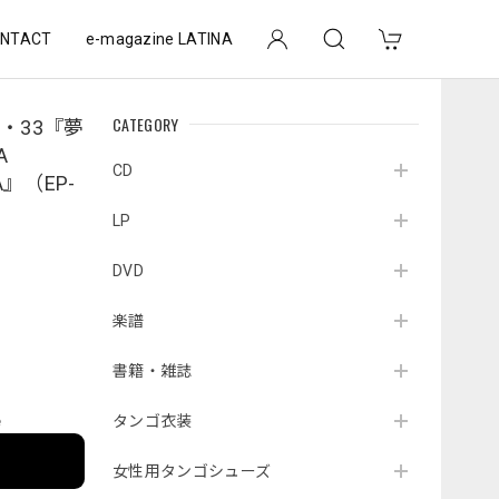
NTACT
e-magazine LATINA
CATEGORY
・33『夢
A
CD
TA』（EP-
LP
DVD
楽譜
書籍・雑誌
タンゴ衣装
e
女性用タンゴシューズ