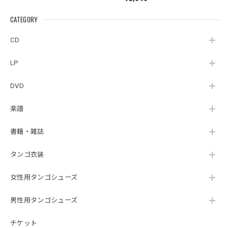
Cuartoelemento『Cu
Sexteto『Genesis』
AITUM Milongas de
artoelemento』
（MUSAS-7022）
la Ribera』
CATEGORY
（007RECORDS-27）
_LLTAR_
CD
LP
DVD
楽譜
書籍・雑誌
タンゴ衣装
女性用タンゴシューズ
男性用タンゴシューズ
チケット