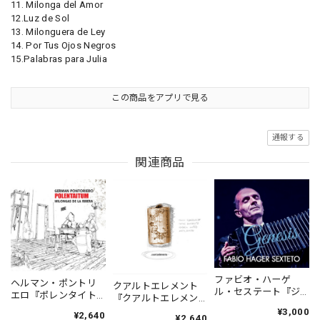
11. Milonga del Amor
12.Luz de Sol
13. Milonguera de Ley
14. Por Tus Ojos Negros
15.Palabras para Julia
この商品をアプリで見る
通報する
関連商品
ファビオ・ハーゲ
ヘルマン・ポントリ
クアルトエレメント
ル・セステート『ジ
エロ『ポレンタイト
『クアルトエレメン
ェネシス』| Fabio
ゥン』｜German
ト』｜
¥3,000
¥2,640
Hager
¥2,640
Pontoriero『POLENT