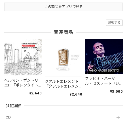
この商品をアプリで見る
通報する
関連商品
ファビオ・ハーゲ
ヘルマン・ポントリ
クアルトエレメント
ル・セステート『ジ
エロ『ポレンタイト
『クアルトエレメン
ェネシス』| Fabio
ゥン』｜German
ト』｜
¥3,000
¥2,640
Hager
¥2,640
Pontoriero『POLENT
Cuartoelemento『Cu
Sexteto『Genesis』
AITUM Milongas de
artoelemento』
（MUSAS-7022）
la Ribera』
CATEGORY
（007RECORDS-27）
_LLTAR_
CD