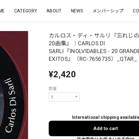
ME
CATEGORY
ABOUT
NEWS
メンバーシップ
CO
カルロス・ディ・サルリ『忘れじ
20曲集』｜CARLOS DI
SARLI『INOLVIDABLES - 20 GRAND
EXITOS』（RC-7656735）_QTAR_
¥2,420
数量
International shipping availabl
Add to cart