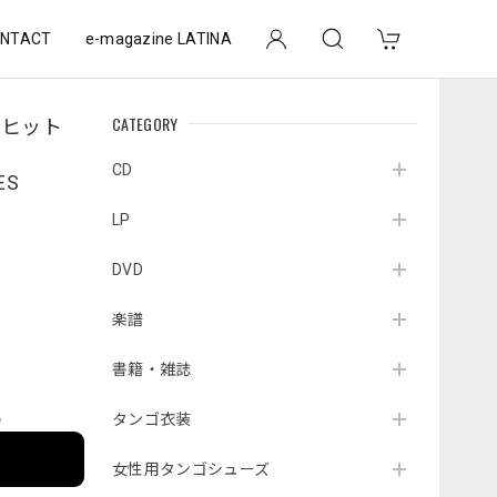
NTACT
e-magazine LATINA
CATEGORY
のヒット
CD
ES
LP
DVD
楽譜
書籍・雑誌
タンゴ衣装
e
女性用タンゴシューズ