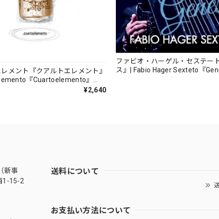
ファビオ・ハーゲル・セステー
ス』| Fabio Hager Sexteto『Ge
エレメント『クアルトエレメント』
（MUSAS-7022）_LLTAR_
lemento『Cuartoelemento』
ORDS-27）
¥2,640
送料について
（新事
-15-2
送
お支払い方法について