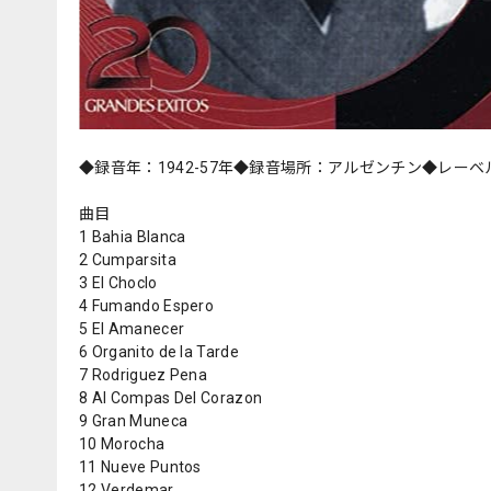
◆録音年：1942-57年◆録音場所：アルゼンチン◆レーベ
曲目
1 Bahia Blanca
2 Cumparsita
3 El Choclo
4 Fumando Espero
5 El Amanecer
6 Organito de la Tarde
7 Rodriguez Pena
8 Al Compas Del Corazon
9 Gran Muneca
10 Morocha
11 Nueve Puntos
12 Verdemar