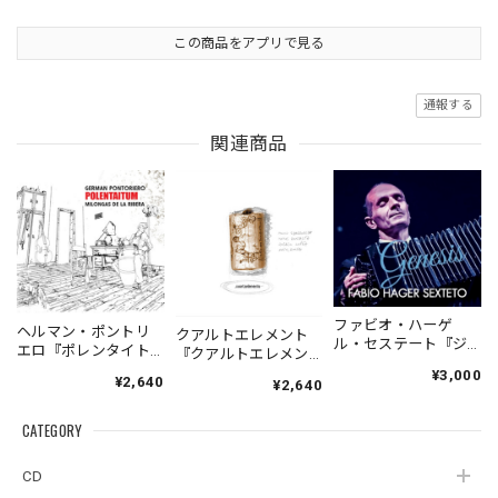
この商品をアプリで見る
通報する
関連商品
ファビオ・ハーゲ
ヘルマン・ポントリ
クアルトエレメント
ル・セステート『ジ
エロ『ポレンタイト
『クアルトエレメン
ェネシス』| Fabio
ゥン』｜German
ト』｜
¥3,000
¥2,640
Hager
¥2,640
Pontoriero『POLENT
Cuartoelemento『Cu
Sexteto『Genesis』
AITUM Milongas de
artoelemento』
（MUSAS-7022）
la Ribera』
CATEGORY
（007RECORDS-27）
_LLTAR_
CD