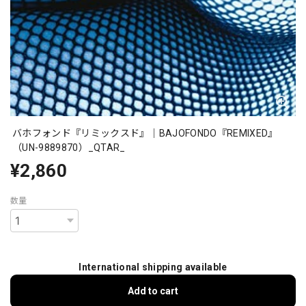
バホフォンド『リミックスド』｜BAJOFONDO『REMIXED』
（UN-9889870）_QTAR_
¥2,860
数量
International shipping available
Add to cart